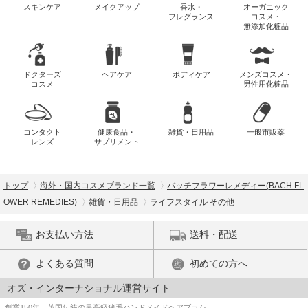
スキンケア
メイクアップ
香水・
オーガニック
フレグランス
コスメ・
無添加化粧品
ドクターズ
ヘアケア
ボディケア
メンズコスメ・
コスメ
男性用化粧品
コンタクト
健康食品・
雑貨・日用品
一般市販薬
レンズ
サプリメント
トップ
海外・国内コスメブランド一覧
バッチフラワーレメディー(BACH FL
OWER REMEDIES)
雑貨・日用品
ライフスタイル その他
お支払い方法
送料・配送
よくある質問
初めての方へ
オズ・インターナショナル運営サイト
創業150年、英国伝統の最高級猪毛ハンドメイドヘアブラシ