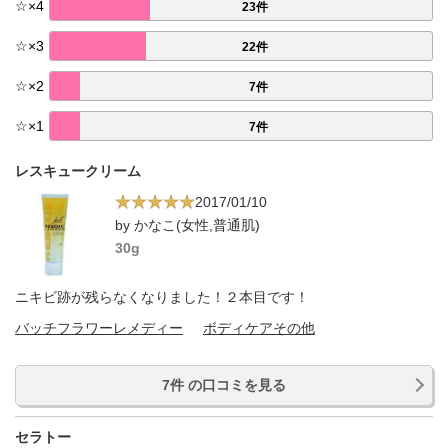
☆
×
4
23件
☆
×
3
22件
☆
×
2
7件
☆
×
1
7件
レスキュークリーム
2017/01/10
by かなこ(女性,普通肌)
30g
ニキビ跡が残らなくなりました！２本目です！
バッチフラワーレメディー
ボディケアその他
7件 の口コミを見る
セラトー