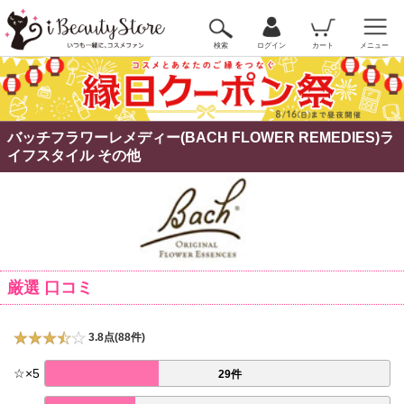
検索
ログイン
カート
メニュー
バッチフラワーレメディー(BACH FLOWER REMEDIES)ラ
イフスタイル その他
厳選 口コミ
3.8点(88件)
☆
×
5
29件