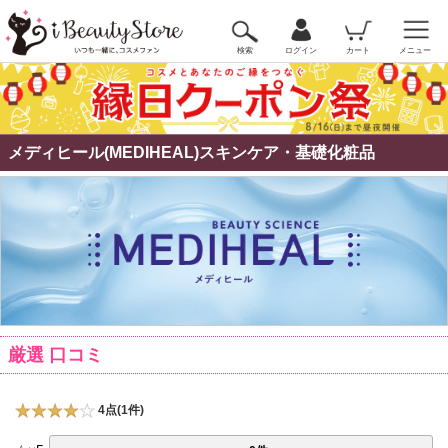
検索
ログイン
カート
メニュー
メディヒール(MEDIHEAL)スキンケア・基礎化粧品
厳選 口コミ
4点(1件)