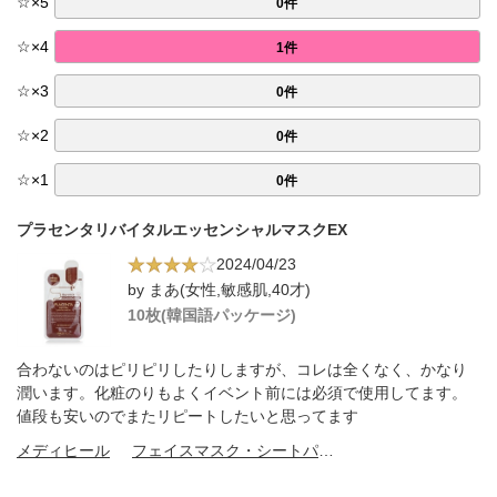
☆
×
5
0件
☆
×
4
1件
☆
×
3
0件
☆
×
2
0件
☆
×
1
0件
プラセンタリバイタルエッセンシャルマスクEX
2024/04/23
by まあ(女性,敏感肌,40才)
10枚(韓国語パッケージ)
合わないのはピリピリしたりしますが、コレは全くなく、かなり
潤います。化粧のりもよくイベント前には必須で使用してます。
値段も安いのでまたリピートしたいと思ってます
メディヒール
フェイスマスク・シートパック