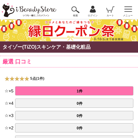
検索
ログイン
カート
メニュー
タイゾー(TiZO)スキンケア・基礎化粧品
厳選 口コミ
5点(1件)
☆
×
5
1件
☆
×
4
0件
☆
×
3
0件
☆
×
2
0件