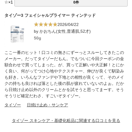
☆
×
1
0件
タイゾー3 フェイシャルプライマー ティンテッド
2026/04/22
by かおちん(女性,普通肌,52才)
50g
ここ一番のヒット！口コミの無さにずーっとスルーしてきたこの
メーカー。だってタイゾーだもん。でもついに今回クーポンの金
額合わせで買ってしまった。が、買って正解いや大正解！とにか
く良い、何がってつけ心地やテクスチャー、伸びが良くて馴染み
も好き。いろんなファンデや下地との相性が良くって、そのメイ
クの持ちも良ければ落とした後の肌が疲れていないのよぉ。だか
ら日焼け止め以外のクリームとかを試そうと思ってまーす。そう
そうリピ確定だわさ、すごいぞタイゾー。
タイゾー
日焼け止め・サンケア
タイゾー スキンケア・基礎化粧品に関連する口コミを見る