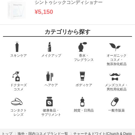
シントゥシックコンディショナー
¥5,150
カテゴリから探す
スキンケア
メイクアップ
香水・
オーガニック
フレグランス
コスメ・
無添加化粧品
ドクターズ
ヘアケア
ボディケア
メンズコスメ・
コスメ
男性用化粧品
コンタクト
健康食品・
雑貨・日用品
一般市販薬
レンズ
サプリメント
トップ
海外・国内コスメブランド一覧
チャーチ＆ドワイト(Church & Dwig