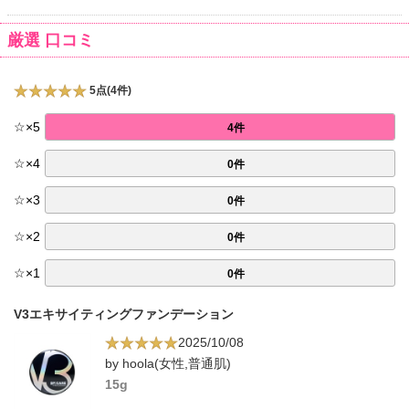
厳選 口コミ
5点(4件)
☆
×
5
4件
☆
×
4
0件
☆
×
3
0件
☆
×
2
0件
☆
×
1
0件
V3エキサイティングファンデーション
2025/10/08
by hoola(女性,普通肌)
15g