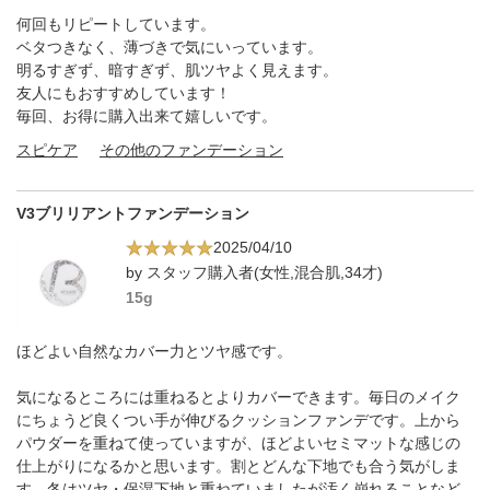
何回もリピートしています。
ベタつきなく、薄づきで気にいっています。
明るすぎず、暗すぎず、肌ツヤよく見えます。
友人にもおすすめしています！
毎回、お得に購入出来て嬉しいです。
スピケア
その他のファンデーション
V3ブリリアントファンデーション
2025/04/10
by スタッフ購入者(女性,混合肌,34才)
15g
ほどよい自然なカバー力とツヤ感です。
気になるところには重ねるとよりカバーできます。毎日のメイク
にちょうど良くつい手が伸びるクッションファンデです。上から
パウダーを重ねて使っていますが、ほどよいセミマットな感じの
仕上がりになるかと思います。割とどんな下地でも合う気がしま
す。冬はツヤ・保湿下地と重ねていましたが汚く崩れることなど