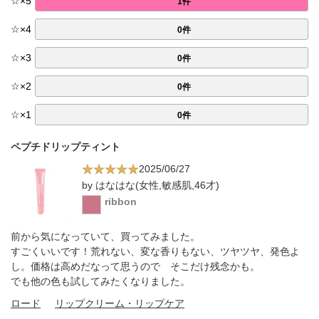
☆
×
5
1件
☆
×
4
0件
☆
×
3
0件
☆
×
2
0件
☆
×
1
0件
ペプチドリップティント
2025/06/27
by はなはな(女性,敏感肌,46才)
ribbon
前から気になっていて、買ってみました。
すごくいいです！荒れない、変な香りもない、ツヤツヤ、発色よ
し。価格は高めだなって思うので そこだけ残念かも。
でも他の色も試してみたくなりました。
ロード
リップクリーム・リップケア