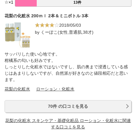
☆
×
1
13件
花梨の化粧水 200ｍｌ 2本＆ミニボトル 3本
2018/05/03
by くーぽこ(女性,普通肌,38才)
サッパリした使い心地です。
柑橘系の匂いも好みです。
しっとりした化粧水ではないですし、肌の奥まで浸透している感
じはあまりしないですが、自然派が好きなのと値段相応だと思い
ます。
花梨の化粧水
ローション・化粧水
70件 の口コミを見る
花梨の化粧水 スキンケア・基礎化粧品 ローション・化粧水に関連
する口コミを見る