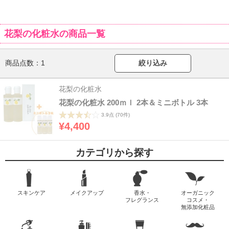
花梨の化粧水の商品一覧
商品点数：
1
絞り込み
花梨の化粧水
花梨の化粧水 200ｍｌ 2本＆ミニボトル 3本
3.9点
(70件)
¥4,400
カテゴリから探す
スキンケア
メイクアップ
香水・
オーガニック
フレグランス
コスメ・
無添加化粧品