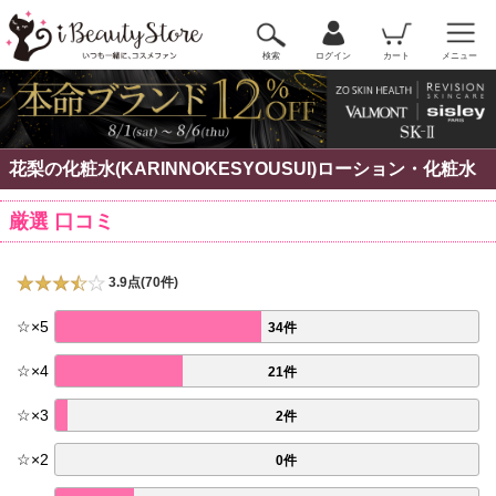
検索
ログイン
カート
メニュー
花梨の化粧水(KARINNOKESYOUSUI)ローション・化粧水
厳選 口コミ
3.9点(70件)
☆
×
5
34件
☆
×
4
21件
☆
×
3
2件
☆
×
2
0件