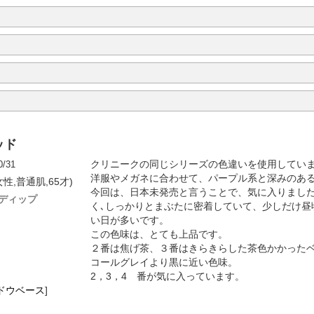
ッド
0/31
クリニークの同じシリーズの色違いを使用してい
洋服やメガネに合わせて、パープル系と深みのあ
性,普通肌,65才)
今回は、日本未発売と言うことで、気に入りまし
ーディップ
く､しっかりとまぶたに密着していて、少しだけ昼
い日が多いです。
この色味は、とても上品です。
２番は焦げ茶、３番はきらきらした茶色かかった
コールグレイより黒に近い色味。
2，3，4 番が気に入っています。
ドウベース
]