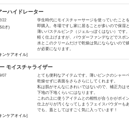
シアーハイドレーター
2/22
学生時代にモイスチャーサージを使っていたことを
即購入。冬場ですし家に居ることが多いので保湿と
50才)
薄いパステルピンク（ジェルっぽくはない）です
軽く仕上げますが、パウダーファンデなどでスポ
水とこのクリームだけで乾燥は気にならないので
が必要になります。
キンケアオイル
]
ラー モイスチャライザー
9/07
とても便利なアイテムです。薄いピンクのシャー
乾燥せずに表面をさらさらにしてくれます。
私は肌がそんなにきれいではないので、補正力は
下地の下地くらいにはなります。
これの上に使うアイテムとの相性が合うかがポイ
仕上がりが汚くなってしまうフェイスパウダーも
でも、蓋としてはすごく気に入っています！
キンケアオイル
]