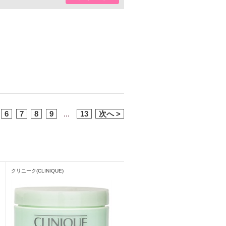
6
7
8
9
...
13
次へ >
クリニーク(CLINIQUE)