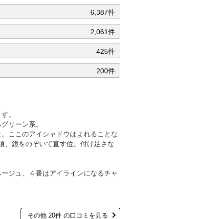
6,387件
2,061件
425件
200件
ます。
るグリーン系。
た。ここのアイシャドウはよれることな
頃、鏡をのぞいて直す位。付け足さな
ベージュ、４番はアイラインになるチャ
その他 20件 の口コミを見る