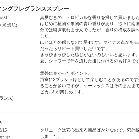
ィングフレグランススプレー
5/03
真夏むきの、トロピカルな香りを探して買いまし
はじめに植物や果物の青い香りがあり、徐々に南
性,乾燥肌)
分では嗅ぎ取れませんでしたが、香りの構成を調
した。
ほどほどの感じなので星4です。マイナス点がある
だったらリピート買いしたいです。
きゃぴきゃぴした感じがないのもいいと思います
夏、シャワーで汗を流した後に付けるのも好きで
意外に良かったポイント。
浴室に2プッシュほどして楽しむことがあるのです
ることが多いですが、ケーレックスはそのまんま
ピカル!!が楽しめます。
ランス
]
ム
8/15
クリニークは安心出来る商品ばかりなので、紫外
しました。
52才)