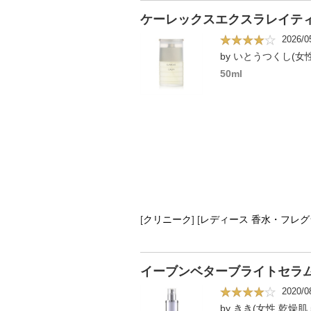
ケーレックスエクスラレイテ
2026/0
by いとうつくし(女
50ml
[
クリニーク
]
[
レディース 香水・フレグ
イーブンベターブライトセラ
2020/0
by きき(女性,乾燥肌,