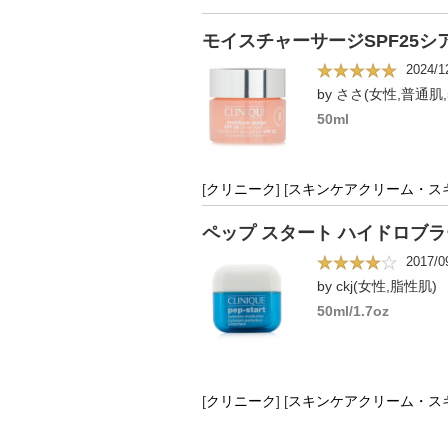
モイスチャーサージSPF25
2024/1
by ささ(女性,普通肌,
50ml
[
クリニーク
]
[
スキンケアクリーム・ス
ペップ スタート ハイドロブ
2017/0
by ckj(女性,脂性肌)
50ml/1.7oz
[
クリニーク
]
[
スキンケアクリーム・ス