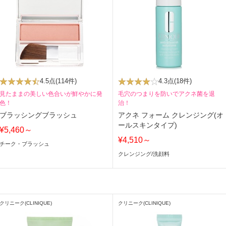
4.5点
(114件)
4.3点
(18件)
見たままの美しい色合いが鮮やかに発
毛穴のつまりを防いでアクネ菌を退
色！
治！
ブラッシングブラッシュ
アクネ フォーム クレンジング(オ
ールスキンタイプ)
¥5,460～
¥4,510～
チーク・ブラッシュ
クレンジング
/
洗顔料
クリニーク(CLINIQUE)
クリニーク(CLINIQUE)