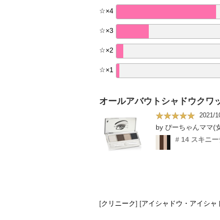
☆
×
4
☆
×
3
☆
×
2
☆
×
1
オールアバウトシャドウクワ
2021/1
by ぴーちゃんママ(女
# 14 スキニ
[
クリニーク
]
[
アイシャドウ・アイシャ