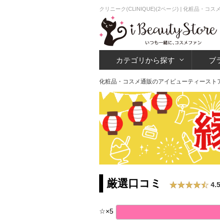
クリニーク(CLINIQUE)(2ページ) | 化粧品
カテゴリから探す
ブ
化粧品・コスメ通販のアイビューティースト
厳選口コミ
4.
☆
×
5