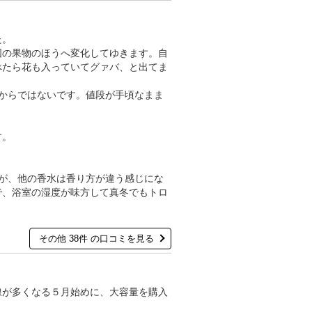
た。
国の果物のほうへ変化してゆきます。自
べたら花も入っていてグァバ、と出てま
からではないです。値段が手頃なまま
。
す。
が、他の香水は香り方が違う感じにな
で、浴室の湿度が味方して真冬でもトロ
その他 38件 の口コミを見る
線が多くなる５月始めに、大容量を購入