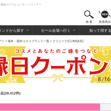
・コスメ通販のアイビューティーストアー
検 索
新着商品
ランドから探す
セール会場へ行く
知って得す
アー
>
海外・国内コスメブランド一覧
> クリニーク(CLINIQUE)
5点(28,412件)