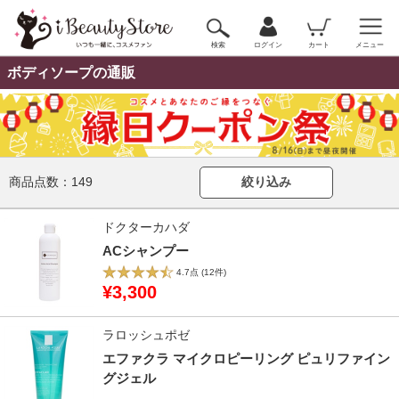
検索
ログイン
カート
メニュー
ボディソープの通販
商品点数：
149
絞り込み
ドクターカハダ
ACシャンプー
4.7点
(12件)
¥3,300
ラロッシュポゼ
エファクラ マイクロピーリング ピュリファイン
グジェル