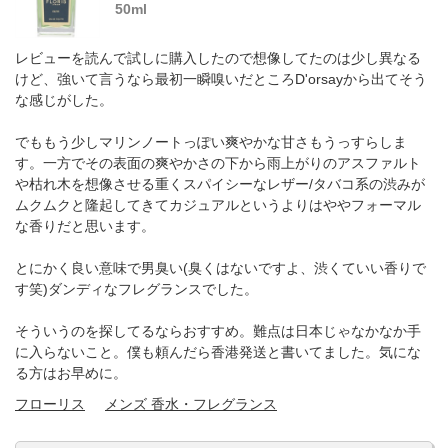
50ml
レビューを読んで試しに購入したので想像してたのは少し異なる
けど、強いて言うなら最初一瞬嗅いだところD'orsayから出てそう
な感じがした。
でももう少しマリンノートっぽい爽やかな甘さもうっすらしま
す。一方でその表面の爽やかさの下から雨上がりのアスファルト
や枯れ木を想像させる重くスパイシーなレザー/タバコ系の渋みが
ムクムクと隆起してきてカジュアルというよりはややフォーマル
な香りだと思います。
とにかく良い意味で男臭い(臭くはないですよ、渋くていい香りで
す笑)ダンディなフレグランスでした。
そういうのを探してるならおすすめ。難点は日本じゃなかなか手
に入らないこと。僕も頼んだら香港発送と書いてました。気にな
る方はお早めに。
フローリス
メンズ 香水・フレグランス