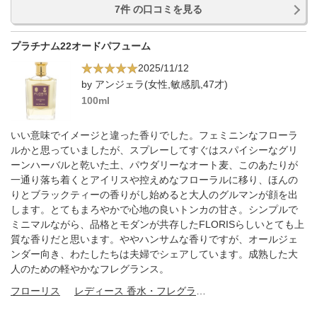
7件 の口コミを見る
プラチナム22オードパフューム
2025/11/12
by アンジェラ(女性,敏感肌,47才)
100ml
いい意味でイメージと違った香りでした。フェミニンなフローラ
ルかと思っていましたが、スプレーしてすぐはスパイシーなグリ
ーンハーバルと乾いた土、パウダリーなオート麦、このあたりが
一通り落ち着くとアイリスや控えめなフローラルに移り、ほんの
りとブラックティーの香りがし始めると大人のグルマンが顔を出
します。とてもまろやかで心地の良いトンカの甘さ。シンプルで
ミニマルながら、品格とモダンが共存したFLORISらしいとても上
質な香りだと思います。ややハンサムな香りですが、オールジェ
ンダー向き、わたしたちは夫婦でシェアしています。成熟した大
人のための軽やかなフレグランス。
フローリス
レディース 香水・フレグランス