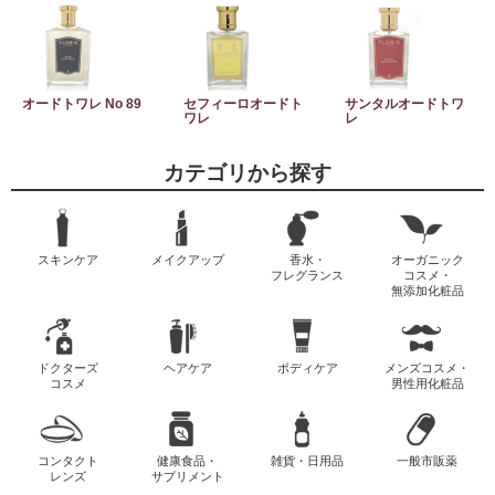
オードトワレ No 89
セフィーロオードト
サンタルオードトワ
ワレ
レ
カテゴリから探す
スキンケア
メイクアップ
香水・
オーガニック
フレグランス
コスメ・
無添加化粧品
ドクターズ
ヘアケア
ボディケア
メンズコスメ・
コスメ
男性用化粧品
コンタクト
健康食品・
雑貨・日用品
一般市販薬
レンズ
サプリメント