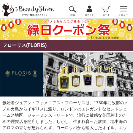
検索
ログイン
カート
メニュー
フローリス(FLORIS)
創始者ジュアン・ファメニアス・フローリスは、1730年に故郷のメ
ノルカ島からイギリスに渡り、ロンドンのエレガントなセントジェ
ームス地区、ジャーミンストリートで、流行に敏感な英国紳士のた
めの理髪店を開店しました。しかし、生まれ育った故郷、地中海の
アロマの香りが忘れられず、ヨーロッパから輸入したオイル、エッ