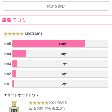
センスを使用し、香水の調合を始めます。 「王室御用達許可書」が
初めてフローリスに授与されたのは、1820年のことで、 「王室御用
続きを読む
達の理髪店および香水商」の称号をジョージ4世から授与されまし
た。 その後、歴代の国王や女王からも愛用され、授与された「許可
厳選 口コミ
書」は17人にのぼり、 今日ではエリザベス女王2世陛下およびチャ
ールズ皇太子殿下からも授与されています。
4.5点(142件)
☆
×
5
108件
☆
×
4
20件
☆
×
3
7件
☆
×
2
5件
☆
×
1
2件
エリートオードトワレ
2021/03/15
by J(男性,混合肌,31才)