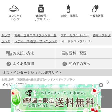
コンタクト
健康食品・
雑貨・日用品
一般市販薬
レンズ
サプリメント
トップ
海外・国内コスメブランド一覧
フローリス(FLORIS)
香水・フレグ
ランス
レディース 香水・フレグランス
オードトワレフルール
お支払い方法
送料・配送
よくある質問
初めての方へ
オズ・インターナショナル運営サイト
創業150年、英国伝統の最高級猪毛ハンドメイドヘアブラシ
メイソンピアソン
特商法に基づく表示
プライバシーポリシー
医薬品販売許可証の情報
ご利用規約
PC版で表示