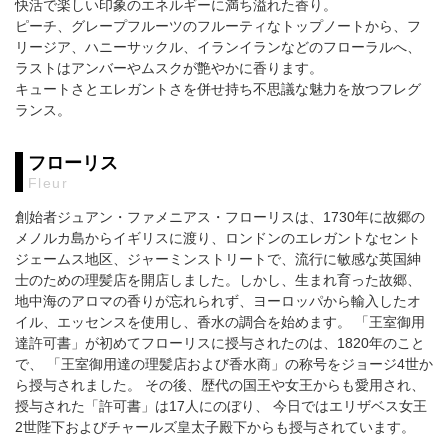
快活で楽しい印象のエネルギーに満ち溢れた香り。
ピーチ、グレープフルーツのフルーティなトップノートから、フ
リージア、ハニーサックル、イランイランなどのフローラルへ、
ラストはアンバーやムスクが艶やかに香ります。
キュートさとエレガントさを併せ持ち不思議な魅力を放つフレグ
ランス。
フローリス
Fleur
創始者ジュアン・ファメニアス・フローリスは、1730年に故郷の
メノルカ島からイギリスに渡り、ロンドンのエレガントなセント
ジェームス地区、ジャーミンストリートで、流行に敏感な英国紳
士のための理髪店を開店しました。しかし、生まれ育った故郷、
地中海のアロマの香りが忘れられず、ヨーロッパから輸入したオ
イル、エッセンスを使用し、香水の調合を始めます。 「王室御用
達許可書」が初めてフローリスに授与されたのは、1820年のこと
で、 「王室御用達の理髪店および香水商」の称号をジョージ4世か
ら授与されました。 その後、歴代の国王や女王からも愛用され、
授与された「許可書」は17人にのぼり、 今日ではエリザベス女王
2世陛下およびチャールズ皇太子殿下からも授与されています。