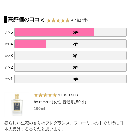
高評価の口コミ
4.7点(7件)
☆
×
5
5件
☆
×
4
2件
☆
×
3
0件
☆
×
2
0件
☆
×
1
0件
2018/03/03
by mezon(女性,普通肌,50才)
100ml
春らしい生花の香りのフレグランス。フローリスの中でも特に日
本人受けする香りだと思います。