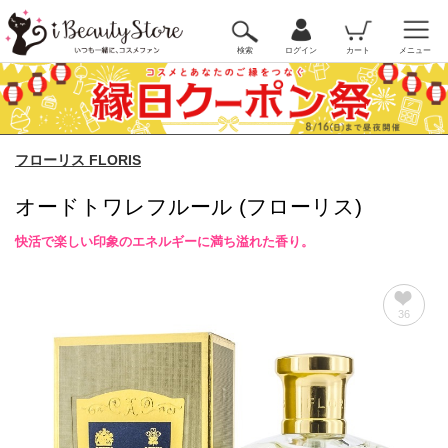
検索
ログイン
カート
メニュー
フローリス FLORIS
オードトワレフルール (フローリス)
快活で楽しい印象のエネルギーに満ち溢れた香り。
36