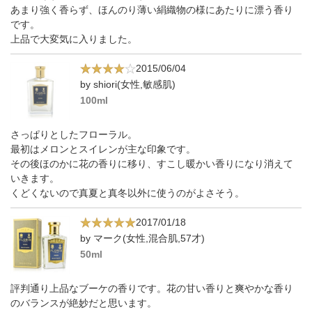
あまり強く香らず、ほんのり薄い絹織物の様にあたりに漂う香り
です。
上品で大変気に入りました。
2015/06/04
by shiori(女性,敏感肌)
100ml
さっぱりとしたフローラル。
最初はメロンとスイレンが主な印象です。
その後ほのかに花の香りに移り、すこし暖かい香りになり消えて
いきます。
くどくないので真夏と真冬以外に使うのがよさそう。
2017/01/18
by マーク(女性,混合肌,57才)
50ml
評判通り上品なブーケの香りです。花の甘い香りと爽やかな香り
のバランスが絶妙だと思います。