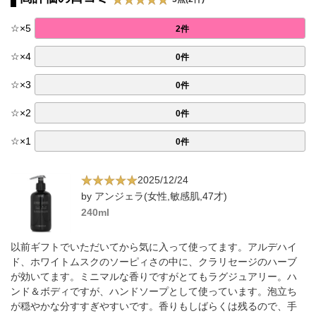
☆
×
5
2件
☆
×
4
0件
☆
×
3
0件
☆
×
2
0件
☆
×
1
0件
2025/12/24
by アンジェラ(女性,敏感肌,47才)
240ml
以前ギフトでいただいてから気に入って使ってます。アルデハイ
ド、ホワイトムスクのソーピィさの中に、クラリセージのハーブ
が効いてます。ミニマルな香りですがとてもラグジュアリー。ハ
ンド＆ボディですが、ハンドソープとして使っています。泡立ち
が穏やかな分すすぎやすいです。香りもしばらくは残るので、手