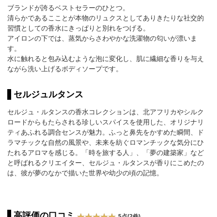
ブランドが誇るベストセラーのひとつ。
清らかであるこことが本物のリュクスとしてありきたりな社交的
習慣としての香水にきっぱりと別れをつげる。
アイロンの下では、蒸気からさわやかな洗濯物の匂いが漂いま
す。
水に触れると包み込むような泡に変化し、肌に繊細な香りを与え
ながら洗い上げるボディソープです。
セルジュルタンス
セルジュ・ルタンスの香水コレクションは、北アフリカやシルク
ロードからもたらされる珍しいスパイスを使用した、オリジナリ
ティあふれる調合センスが魅力。ふっと鼻先をかすめた瞬間、ド
ラマチックな自然の風景や、未来を紡ぐロマンチックな気分にひ
たれるアロマを感じる。「時を旅する人」、「夢の建築家」など
と呼ばれるクリエイター、セルジュ・ルタンスが香りにこめたの
は、彼が夢のなかで描いた世界や幼少の頃の記憶。
高評価の口コミ
5点(2件)