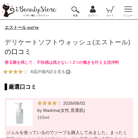
検索
ログイン
カート
メニュー
エストール est're
デリケートソフトウォッシュ(エストール)
の口コミ
善玉菌を残して、不快感は残さない！2つの働きを叶える洗浄料
4点
評価内訳を見る
厳選口コミ
2026/06/02
by Madrina(女性,普通肌)
110ml
ジェルを使っているのでソープも購入してみました。まったく