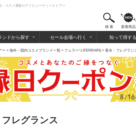
 化粧品・コスメ通販のアイビューティーストアー
検 索
新着商品
ランドから探す
セール会場へ行く
知って得す
アー
>
海外・国内コスメブランド一覧
>
フェラーリ(FERRARI)
> 香水・フレグラン
・フレグランス