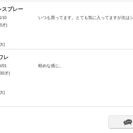
レスプレー
1/10
いつも買ってます。とても気に入ってますが次は
3才)
ス
]
ワレ
6/01
軽めな感じ。
30才)
ス
]