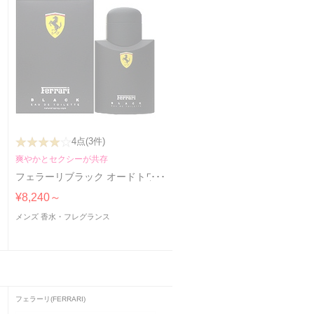
4点
(3件)
爽やかとセクシーが共存
フェラーリブラック オードトワレ
¥8,240～
メンズ 香水・フレグランス
フェラーリ(FERRARI)