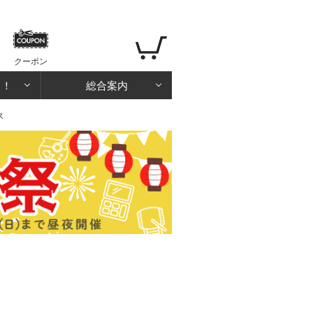
クーポン
る！
総合案内
ス