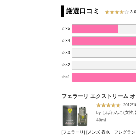
厳選口コミ
3.
☆
×
5
☆
×
4
☆
×
3
☆
×
2
☆
×
1
フェラーリ エクストリーム 
2012/1
by しばわんこ(女性,
40ml
[
フェラーリ
]
[
メンズ 香水・フレグラン