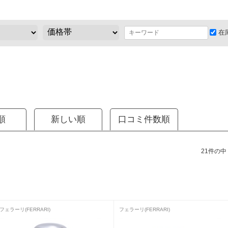
在
順
新しい順
口コミ件数順
21件の中（
フェラーリ(FERRARI)
フェラーリ(FERRARI)