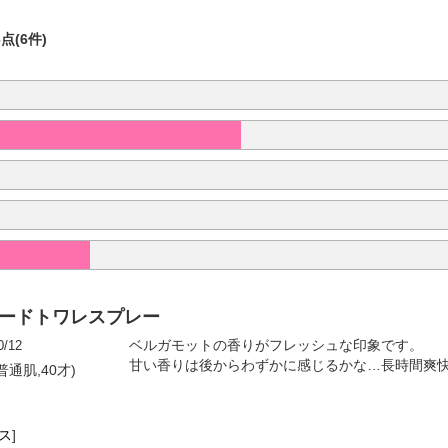
6点(6件)
オードトワレスプレー
0/12
ベルガモットの香りがフレッシュな印象です。
甘い香りは後からわずかに感じるかな…長時間爽
普通肌,40才)
ス
]