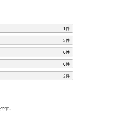
1件
3件
0件
0件
2件
快です。