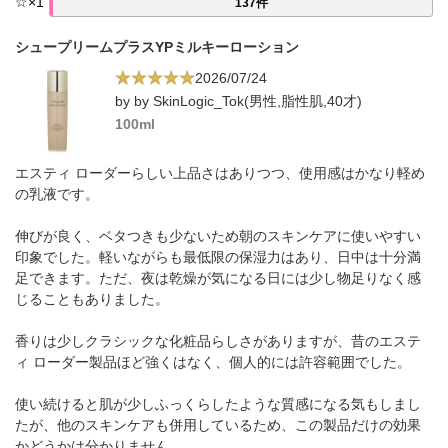
☆
×
1
137件
シュープリームプラスYPミルキーローション
2026/07/24
by by SkinLogic_Tok(男性,脂性肌,40才)
100ml
エスティ ローダーらしい上品さはありつつ、使用感はかなり軽め
の乳液です。
伸びが良く、ベタつきも少ないため朝のスキンケアに使いやすい
印象でした。軽いながらも最低限の保湿力はあり、日中は十分満
足できます。ただ、夜は乾燥が気になる日には少し物足りなく感
じることもありました。
香りは少しクラシックな化粧品らしさがありますが、昔のエステ
ィ ローダー製品ほど強くはなく、個人的には許容範囲でした。
使い続けると肌が少しふっくらしたような質感になる気もしまし
たが、他のスキンケアも併用しているため、この製品だけの効果
かどうかは分かりません。