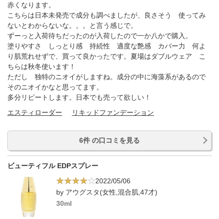
赤くなります。
こちらは日本未発売で成分も調べましたが、良さそう 使ってみ
ないとわからないな。。。と言う感じで。
ずーっと入荷待ちだったのが入荷したので一か八かで購入。
塗りやすさ しっとり感 持続性 適度な艶感 カバー力 何よ
り肌荒れせずで、買って良かったです。夏場はダブルウェア こ
ちらは秋冬使います！
ただし 独特のニオイがしますね。成分の中に海藻系があるので
そのニオイかなと思ってます。
多分リピートします。日本でも売って欲しい！
エスティローダー
リキッドファンデーション
6件 の口コミを見る
ビューティフル EDPスプレー
2022/05/06
by アウグスタ(女性,混合肌,47才)
30ml