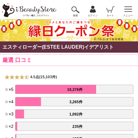
検索
ログイン
カート
メニュー
エスティローダー(ESTEE LAUDER)イデアリスト
厳選 口コミ
4.5点(15,103件)
☆
×
5
10,376件
☆
×
4
3,265件
☆
×
3
1,092件
☆
×
2
235件