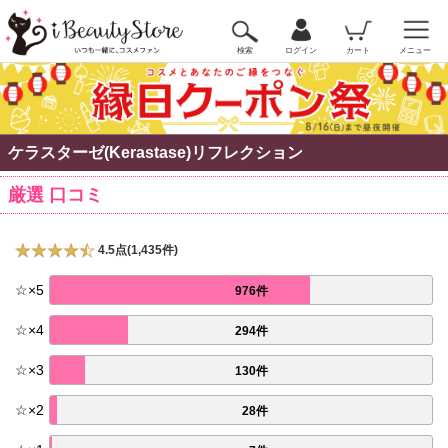
検索
ログイン
カート
メニュー
ケラスターゼ(Kerastase)リフレクション
厳選 口コミ
4.5点(1,435件)
☆
×
5
976件
☆
×
4
294件
☆
×
3
130件
☆
×
2
28件