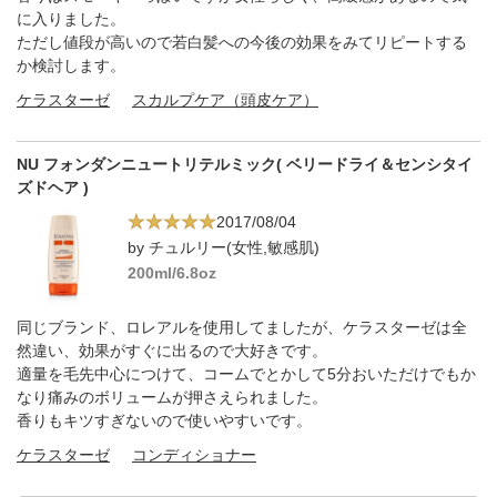
に入りました。
ただし値段が高いので若白髪への今後の効果をみてリピートする
か検討します。
ケラスターゼ
スカルプケア（頭皮ケア）
NU フォンダンニュートリテルミック( ベリードライ＆センシタイ
ズドヘア )
2017/08/04
by チュルリー(女性,敏感肌)
200ml/6.8oz
同じブランド、ロレアルを使用してましたが、ケラスターゼは全
然違い、効果がすぐに出るので大好きです。
適量を毛先中心につけて、コームでとかして5分おいただけでもか
なり痛みのボリュームが押さえられました。
香りもキツすぎないので使いやすいです。
ケラスターゼ
コンディショナー