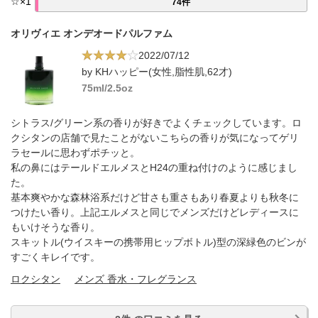
☆
×
1
74件
オリヴィエ オンデオードパルファム
2022/07/12
by KHハッピー(女性,脂性肌,62才)
75ml/2.5oz
シトラス/グリーン系の香りが好きでよくチェックしています。ロ
クシタンの店舗で見たことがないこちらの香りが気になってゲリ
ラセールに思わずポチッと。
私の鼻にはテールドエルメスとH24の重ね付けのように感じまし
た。
基本爽やかな森林浴系だけど甘さも重さもあり春夏よりも秋冬に
つけたい香り。上記エルメスと同じでメンズだけどレディースに
もいけそうな香り。
スキットル(ウイスキーの携帯用ヒップボトル)型の深緑色のビンが
すごくキレイです。
ロクシタン
メンズ 香水・フレグランス