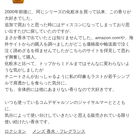
2000年前後に、同じシリーズの化粧水を買って以来、この香りが
大好きでした。
追加で買おうと思った時にはディスコンになってしまっており思
い出すたびに探していたのですが、
まさか香水で出ていたとは知りませんでした。amazon.comや、海
外サイトからの購入を調べましたがどこも価格面や輸送面で泣く
泣く諦めざるを得ませんでしたがこちらのサイトを拝見して思わ
ず興奮して購入。
化粧水と比べて、トップからミドルまではそんなに変わらないよ
うな気がしましたが
チニートさんがおっしゃるように私の印象もラストが若干シンプ
ルで肩透かしを食らった気分に。
でも、全体的には他にあまりない香りなので大好きです。
いつも使っているコムデギャルソンのジャイサルマーとととも
に、
気分によって使い分けしていきたいと思える販売されている限り
使い続けたい香水です。
ロクシタン
メンズ 香水・フレグランス