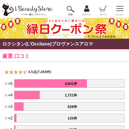
検索
ログイン
カート
メニュー
ロクシタン(L'Occitane)プロヴァンスアロマ
厳選 口コミ
4.5点(7,469件)
☆
×
5
4,941件
☆
×
4
1,721件
☆
×
3
628件
☆
×
2
135件