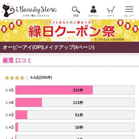
検索
ログイン
カート
メニュー
オーピーアイ(OPI)メイクアップ(4ページ)
厳選 口コミ
4.4点(508件)
☆
×
5
332件
☆
×
4
113件
☆
×
3
51件
☆
×
2
10件