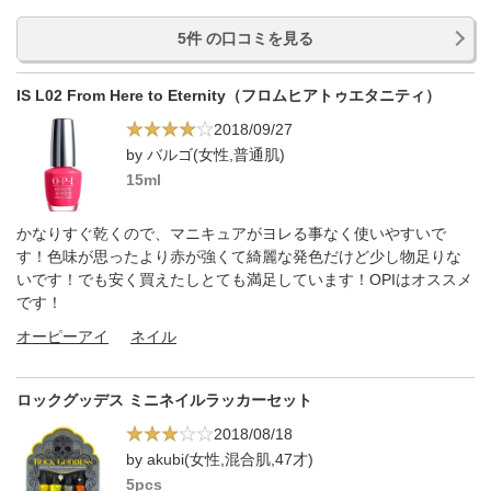
5件 の口コミを見る
IS L02 From Here to Eternity（フロムヒアトゥエタニティ）
2018/09/27
by バルゴ(女性,普通肌)
15ml
かなりすぐ乾くので、マニキュアがヨレる事なく使いやすいで
す！色味が思ったより赤が強くて綺麗な発色だけど少し物足りな
いです！でも安く買えたしとても満足しています！OPIはオススメ
です！
オーピーアイ
ネイル
ロックグッデス ミニネイルラッカーセット
2018/08/18
by akubi(女性,混合肌,47才)
5pcs