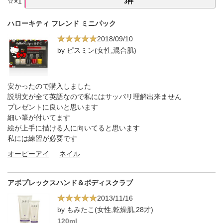
☆
×
1
3件
ハローキティ フレンド ミニパック
2018/09/10
by ピスミン(女性,混合肌)
安かったので購入しました
説明文が全て英語なので私にはサッパリ理解出来ません
プレゼントに良いと思います
細い筆が付いてます
絵が上手に描ける人に向いてると思います
私には練習が必要です
オーピーアイ
ネイル
アボプレックスハンド＆ボディスクラブ
2013/11/16
by もみたこ(女性,乾燥肌,28才)
120ml