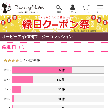
検索
ログイン
カート
メニュー
オーピーアイ(OPI)フィジーコレクション
厳選 口コミ
4.4点(508件)
☆
×
5
332件
☆
×
4
113件
☆
×
3
51件
☆
×
2
10件