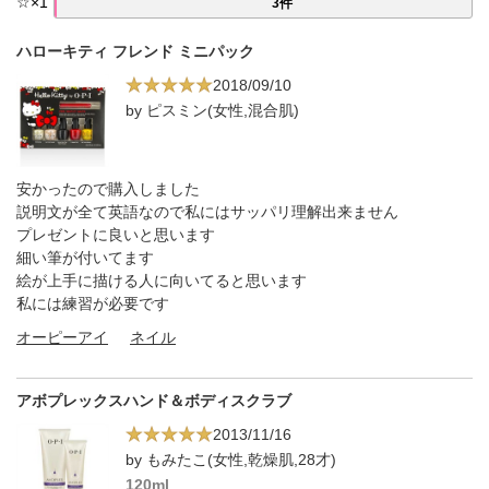
☆
×
1
3件
ハローキティ フレンド ミニパック
2018/09/10
by ピスミン(女性,混合肌)
安かったので購入しました
説明文が全て英語なので私にはサッパリ理解出来ません
プレゼントに良いと思います
細い筆が付いてます
絵が上手に描ける人に向いてると思います
私には練習が必要です
オーピーアイ
ネイル
アボプレックスハンド＆ボディスクラブ
2013/11/16
by もみたこ(女性,乾燥肌,28才)
120ml