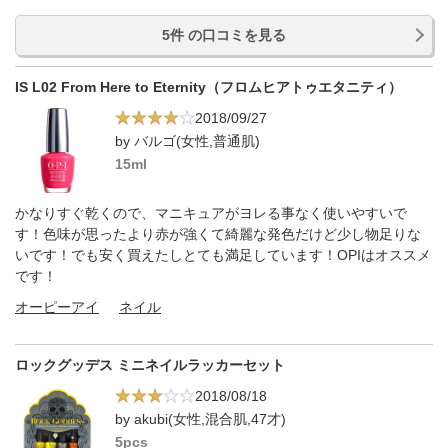
5件 の口コミを見る
IS L02 From Here to Eternity（フロムヒアトゥエタニティ）
2018/09/27
by バルゴ(女性,普通肌)
15ml
かなりすぐ乾くので、マニキュアがヨレる事なく使いやすいで
す！色味が思ったより赤が強くて綺麗な発色だけど少し物足りな
いです！でも安く買えたしとても満足しています！OPIはオススメ
です！
オーピーアイ
ネイル
ロックグッデス ミニネイルラッカーセット
2018/08/18
by akubi(女性,混合肌,47才)
5pcs