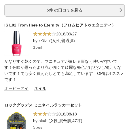
5件 の口コミを見る
IS L02 From Here to Eternity（フロムヒアトゥエタニティ）
2018/09/27
by バルゴ(女性,普通肌)
15ml
かなりすぐ乾くので、マニキュアがヨレる事なく使いやすいで
す！色味が思ったより赤が強くて綺麗な発色だけど少し物足りな
いです！でも安く買えたしとても満足しています！OPIはオススメ
です！
オーピーアイ
ネイル
ロックグッデス ミニネイルラッカーセット
2018/08/18
by akubi(女性,混合肌,47才)
5pcs