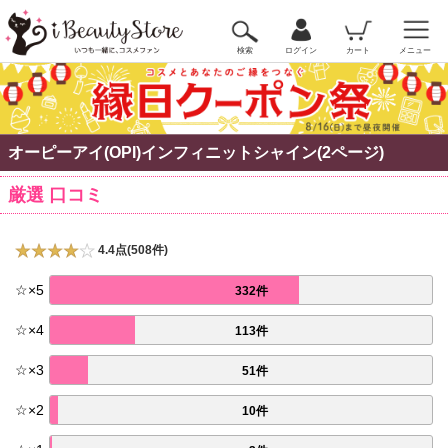
検索
ログイン
カート
メニュー
オーピーアイ(OPI)インフィニットシャイン(2ページ)
厳選 口コミ
4.4点(508件)
☆
×
5
332件
☆
×
4
113件
☆
×
3
51件
☆
×
2
10件