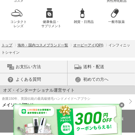
コスメ
男性用化粧品
コンタクト
健康食品・
雑貨・日用品
一般市販薬
レンズ
サプリメント
トップ
海外・国内コスメブランド一覧
オーピーアイ(OPI)
インフィニッ
トシャイン
お支払い方法
送料・配送
よくある質問
初めての方へ
オズ・インターナショナル運営サイト
創業150年、英国伝統の最高級猪毛ハンドメイドヘアブラシ
メイソンピアソン
特商法に基づく表示
プライバシーポリシー
医薬品販売許可証の情報
ご利用規約
PC版で表示