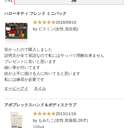
☆
×
1
3件
ハローキティ フレンド ミニパック
2018/09/10
by ピスミン(女性,混合肌)
安かったので購入しました
説明文が全て英語なので私にはサッパリ理解出来ません
プレゼントに良いと思います
細い筆が付いてます
絵が上手に描ける人に向いてると思います
私には練習が必要です
オーピーアイ
ネイル
アボプレックスハンド＆ボディスクラブ
2013/11/16
by もみたこ(女性,乾燥肌,28才)
120ml