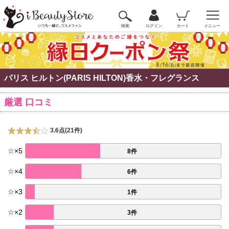
検索
ログイン
カート
メニュー
パリス ヒルトン(PARIS HILTON)香水・フレグランス
厳選 口コミ
3.6点(21件)
☆
×
5
8件
☆
×
4
6件
☆
×
3
1件
☆
×
2
3件