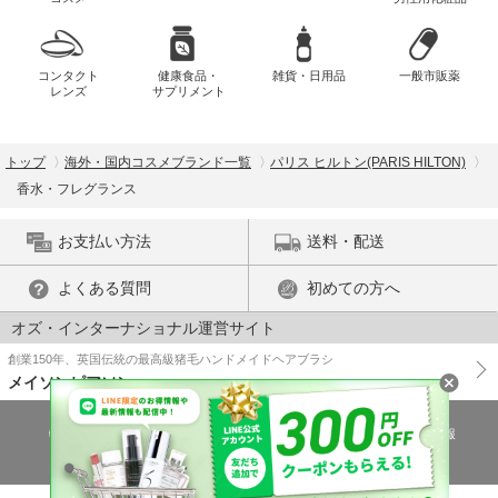
コンタクト
健康食品・
雑貨・日用品
一般市販薬
レンズ
サプリメント
トップ
海外・国内コスメブランド一覧
パリス ヒルトン(PARIS HILTON)
香水・フレグランス
お支払い方法
送料・配送
よくある質問
初めての方へ
オズ・インターナショナル運営サイト
創業150年、英国伝統の最高級猪毛ハンドメイドヘアブラシ
メイソンピアソン
特商法に基づく表示
プライバシーポリシー
医薬品販売許可証の情報
ご利用規約
PC版で表示