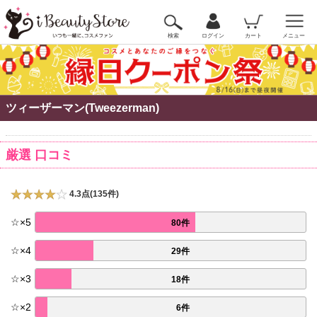
検索
ログイン
カート
メニュー
ツィーザーマン(Tweezerman)
厳選 口コミ
4.3点(135件)
☆
×
5
80件
☆
×
4
29件
☆
×
3
18件
☆
×
2
6件