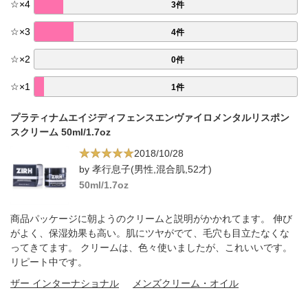
☆
×
4
3件
☆
×
3
4件
☆
×
2
0件
☆
×
1
1件
プラティナムエイジディフェンスエンヴァイロメンタルリスポン
スクリーム 50ml/1.7oz
2018/10/28
by 孝行息子(男性,混合肌,52才)
50ml/1.7oz
商品パッケージに朝ようのクリームと説明がかかれてます。 伸び
がよく、保湿効果も高い。肌にツヤがでて、毛穴も目立たなくな
ってきてます。 クリームは、色々使いましたが、これいいです。
リピート中です。
ザー インターナショナル
メンズクリーム・オイル