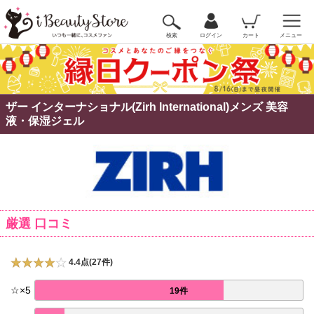
検索
ログイン
カート
メニュー
ザー インターナショナル(Zirh International)メンズ 美容
液・保湿ジェル
厳選 口コミ
4.4点(27件)
☆
×
5
19件