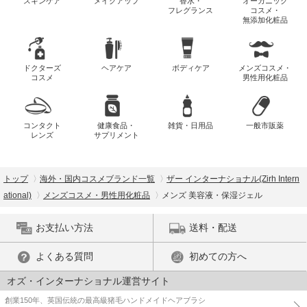
スキンケア
メイクアップ
香水・
オーガニック
フレグランス
コスメ・
無添加化粧品
ドクターズ
ヘアケア
ボディケア
メンズコスメ・
コスメ
男性用化粧品
コンタクト
健康食品・
雑貨・日用品
一般市販薬
レンズ
サプリメント
トップ
海外・国内コスメブランド一覧
ザー インターナショナル(Zirh Intern
ational)
メンズコスメ・男性用化粧品
メンズ 美容液・保湿ジェル
お支払い方法
送料・配送
よくある質問
初めての方へ
オズ・インターナショナル運営サイト
創業150年、英国伝統の最高級猪毛ハンドメイドヘアブラシ