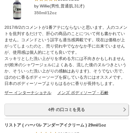
by Willie(男性,普通肌,31才)
350ml/12oz
2017/8/2のコメントが1番アテにならないと思います。人のコメン
トを批判するだけで、肝心の商品のことについて何も書かれてい
ません。コメンドという誤字も適当感満載です。現在は価格が上
がってしまったのと、売り切れ中でなかなか手に出来ていません
が、使用感は個人的にとても良いです。
スッキリとした洗い上がりを求める方には不向きかもしれません
が(欧米のシャワージェルによくある、流した後のヌルつきという
か、そういった洗い上がりの感触はあります)、そうでない方で、
ほのかに香るボディーソープを探している方にはオススメです。
日本のボディーソープよりもはるかに香りが長持ちします。
ザー インターナショナル
メンズ ボディソープ・石鹸
4件 の口コミを見る
リストア ( ハーバル アンダーアイクリーム ) 29ml/1oz