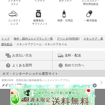
ドクターズ
ヘアケア
ボディケア
メンズコスメ・
コスメ
男性用化粧品
コンタクト
健康食品・
雑貨・日用品
一般市販薬
レンズ
サプリメント
トップ
海外・国内コスメブランド一覧
アベンヌ(AVENE)
スキンケア・基
礎化粧品
スキンケアクリーム・スキンケアオイル
お支払い方法
送料・配送
よくある質問
初めての方へ
オズ・インターナショナル運営サイト
創業150年、英国伝統の最高級猪毛ハンドメイドヘアブラシ
メイソンピアソン
特商法に基づく表示
プライバシーポリシー
医薬品販売許可証の情報
ご利用規約
PC版で表示