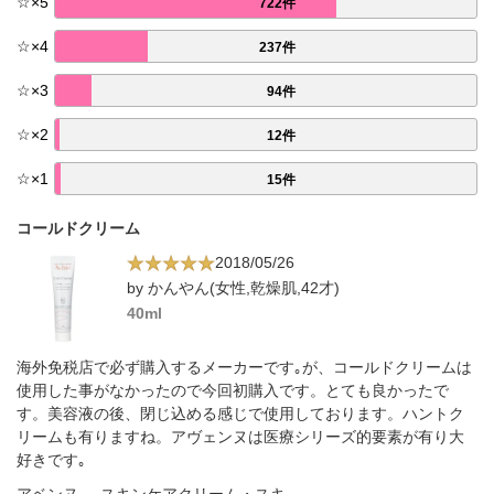
☆
×
5
722件
☆
×
4
237件
☆
×
3
94件
☆
×
2
12件
☆
×
1
15件
コールドクリーム
2018/05/26
by かんやん(女性,乾燥肌,42才)
40ml
海外免税店で必ず購入するメーカーです｡が、コールドクリームは
使用した事がなかったので今回初購入です。とても良かったで
す。美容液の後、閉じ込める感じで使用しております。ハントク
リームも有りますね。アヴェンヌは医療シリーズ的要素が有り大
好きです｡