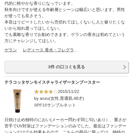
代的に軽やかな香りになっています。
秋冬向けですが使える年齢層とシーンは幅広いと思います。男性
が使っても良さそう。
本音はリピートしたいから売切れてほしくないし人と被りたくな
いから知れ渡ってほしくない。
でも素敵な香りでお勧めできます。ゲランの香水は初めてという
方にチャレンジしてほしい。
ゲラン
レディース 香水・フレグランス
3件 の口コミを見る
テラコッタサンモイスチャライザータンブースター
2015/11/22
by anzu(女性,普通肌,48才)
SPF15サンブルネット
日焼け止め独特のにおい(メーカー問わず同じ匂いあり）、重さが
苦手でUV対策はファンデーションのみでした。最近はファンデー
ションだけでも効果あるので。こちらの商品に限っては、独特の