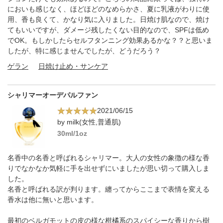
においも感じなく、ほどほどのなめらかさ、夏に乳液がわりに使
用、香も良くて、かなり気に入りました。日焼け肌なので、焼け
てもいいですが、ダメージ残したくない目的なので、SPFは低め
でOK。もしかしたらセルフタンニング効果あるかな？？と思いま
したが、特に感じませんでしたが、どうだろう？
ゲラン
日焼け止め・サンケア
シャリマーオーデパルファン
2021/06/15
by milk(女性,普通肌)
30ml/1oz
名香中の名香と呼ばれるシャリマー。大人の女性の象徴の様な香
りでなかなか気軽に手を出せずにいましたが思い切って購入しま
した。
名香と呼ばれる訳が判ります。纏ってからここまで表情を変える
香水は他に無いと思います。
最初のベルガモットの皮の様な柑橘系のスパイシーな香りから樹