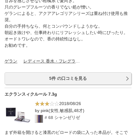
甘みを感じさせない柑橘系で夏向き。
只のグレープフルーツの香りでない処が憎い。
ゲランによると、アクアアレゴリアシリーズは重ね付け使用も推
奨。
自分の手持ちなら、何とコンパウンドしようかな。
朝起き抜けや、仕事終わりにリフレッシュしたい時にぴったり。
オードトワレなので、香の持続性はなし。
お勧めです。
ゲラン
レディース 香水・フレグランス
5件 の口コミを見る
エクランスィクルール 7.3g
2018/08/26
by pink(女性,敏感肌,48才)
# 68 シャンゼリゼ
まず外箱を開けると漆黒のビロードの袋に入った本品が。そこで