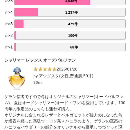
☆
×
5
4,048件
☆
×
4
1,237件
☆
×
3
479件
☆
×
2
100件
☆
×
1
68件
シャリマー レソンス オーデパルファン
2026/01/28
by アウグスタ(女性,普通肌,50才)
30ml
ゲラン信者ですので冬はオリジナルのシャリマー(オードパルファ
ム)、夏はオードシャリマー(オードトワレ)を愛用しています。100
周年の限定品のこちらも迷わず購入。
オリジナルに含まれるレザーとベルガモットが控えめになった為
か燻香を纏った高級ウーロン茶＋バニラのよう。ゲランの至高の
バニラ＆パウダリーの部分をオリジナルから継承しつつぐっと現