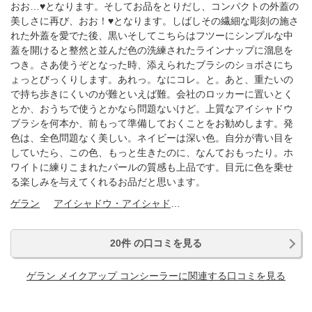
おお…♥となります。そしてお品をとりだし、コンパクトの外蓋の
美しさに再び、おお！♥となります。しばしその繊細な彫刻の施さ
れた外蓋を愛でた後、黒いそしてこちらはフツーにシンプルな中
蓋を開けると整然と並んだ色の洗練されたラインナップに溜息を
つき。さあ使うぞとなった時、添えられたブラシのショボさにち
ょっとびっくりします。あれっ。なにコレ。と。あと、重たいの
で持ち歩きにくいのが難といえば難。会社のロッカーに置いとく
とか、おうちで使うとかなら問題ないけど。上質なアイシャドウ
ブラシを何本か、前もって準備しておくことをお勧めします。発
色は、全色問題なく美しい。ネイビーは深い色。自分が青い目を
していたら、この色、もっと生きたのに、なんておもったり。ホ
ワイトに練りこまれたパールの質感も上品です。目元に色を乗せ
る楽しみを与えてくれるお品だと思います。
ゲラン
アイシャドウ・アイシャドウベース
20件 の口コミを見る
ゲラン メイクアップ コンシーラーに関連する口コミを見る