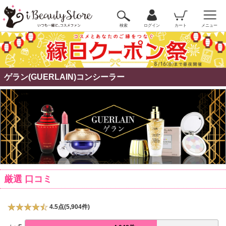
検索
ログイン
カート
メニュー
ゲラン(GUERLAIN)コンシーラー
厳選 口コミ
4.5点(5,904件)