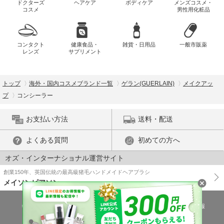
ドクターズ
ヘアケア
ボディケア
メンズコスメ・
コスメ
男性用化粧品
コンタクト
健康食品・
雑貨・日用品
一般市販薬
レンズ
サプリメント
トップ
海外・国内コスメブランド一覧
ゲラン(GUERLAIN)
メイクアッ
プ
コンシーラー
お支払い方法
送料・配送
よくある質問
初めての方へ
オズ・インターナショナル運営サイト
創業150年、英国伝統の最高級猪毛ハンドメイドヘアブラシ
メイソンピアソン
特商法に基づく表示
プライバシーポリシー
医薬品販売許可証の情報
ご利用規約
PC版で表示