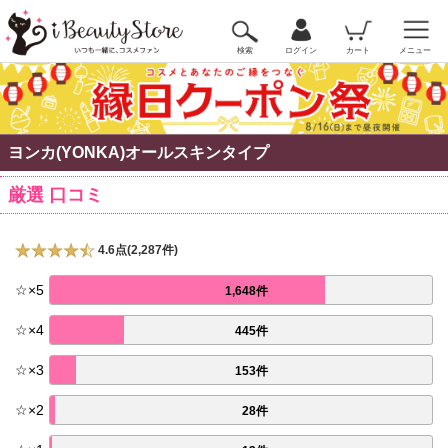
検索
ログイン
カート
メニュー
ヨンカ(YONKA)オールスキンタイプ
厳選 口コミ
4.6点(2,287件)
☆
×
5
1,648件
☆
×
4
445件
☆
×
3
153件
☆
×
2
28件