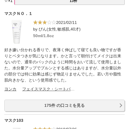
☆
×
1
13件
マスクＮＯ．１
2021/02/11
by ぴん(女性,敏感肌,40才)
50ml/1.8oz
好き嫌い分かれる香りで、夜薄く伸ばして寝ても良い物ですが香
りとベタつきが気になります。かと言って朝付けてメイクは出来
ないので、通常のパックのように時間をおいて流して使用しまし
た。水分量アップでプルンとする感じはありますが、水分量以外
の部分では特に効果は感じず物足りませんでした。若い方や脂性
肌向きかな、という使用感でした。
ヨンカ
フェイスマスク・シートパック
175件 の口コミを見る
マスク103