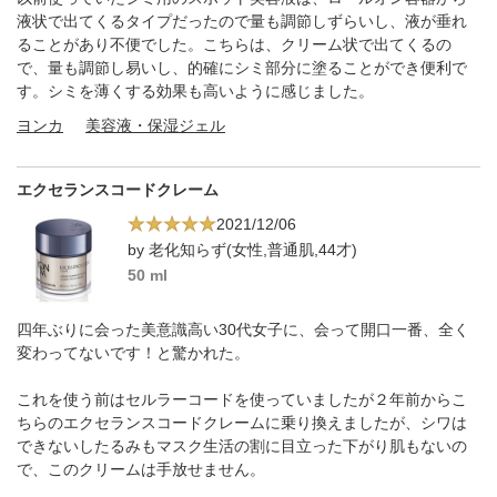
液状で出てくるタイプだったので量も調節しずらいし、液が垂れ
ることがあり不便でした。こちらは、クリーム状で出てくるの
で、量も調節し易いし、的確にシミ部分に塗ることができ便利で
す。シミを薄くする効果も高いように感じました。
ヨンカ
美容液・保湿ジェル
エクセランスコードクレーム
2021/12/06
by 老化知らず(女性,普通肌,44才)
50 ml
四年ぶりに会った美意識高い30代女子に、会って開口一番、全く
変わってないです！と驚かれた。
これを使う前はセルラーコードを使っていましたが２年前からこ
ちらのエクセランスコードクレームに乗り換えましたが、シワは
できないしたるみもマスク生活の割に目立った下がり肌もないの
で、このクリームは手放せません。