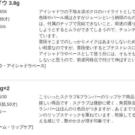
 3.8g
4/04
アイシャドウの下地＆涙ボクロのハイライトとし
色味やパール感はさすがジェーンという納得のもの
38才)
は、付属のチップで完結できないこと。前述の通
ilk
しようとするとムラができてしまうので、チョン
ています。
普段そこまでのしっかりメイクはあまりしないた
い程度なのですが、普段使いするとプチストレス
アイシャドウやベースとして使う分には、そもそ
しないと思うので、前述同様点で付けて伸ばすと
ウ・アイシャドウベース
]
g×2
5/30
こういったスクラブ&プランパーのリップケア商
嬉しい商品です．スクラブは微妙に硬く，角質除
燥肌,50才)
ランパーはほんのり色目がつきますが，あくまで
ター
ンのリップスティックを重ねています．乾燥して
える感じで，艶やかさが増す印象です．
ーム・リップケア
]