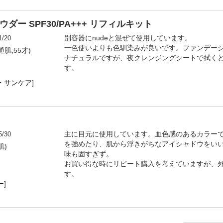
ウダー SPF30/PA+++ リフィルキット
1/20
別容器にnudeと混ぜて使用しています。
一色使いよりも色馴染みが良いです。ファンデー
通肌,55才)
ナチュラルですが、夜クレンジングシートで拭く
す。
・サンケア
]
5/30
主に目元に使用しています。血色感のあるカラー
を強めたり、肌から浮きがちなアイシャドウをい
肌)
味も固すぎず。
お買い得な時にリピート購入を考えていますが、外
す。
ー
]