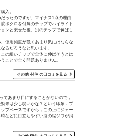
て購入。
だったのですが、マイナス1点の理由
り涙ボクロを付属のチップでハイライト
チョンと乗せた後、別のチップで伸ばし
め、使用頻度が低くあまり気にはならな
になるだろうなと思います。
もこの細いチップで全体に伸ばそうとは
いうことで全く問題ありません。
その他 44件 の口コミを見る
品ってあまり目にすることがないので，
去効果は少し弱いかな？という印象．プ
リップベースですから，この上にジェー
る時などに目立ちやすい唇の縦ジワが消
その他 95件 の口コミを見る