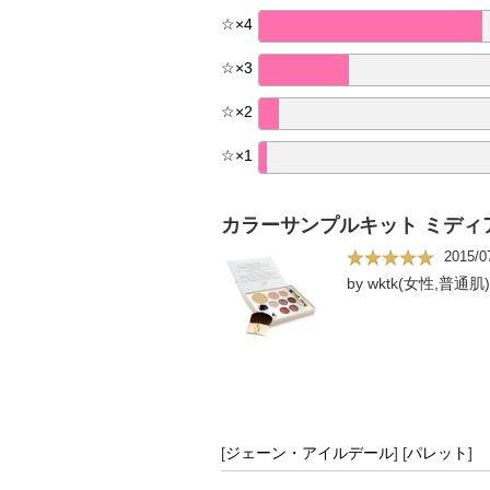
☆
×
4
☆
×
3
☆
×
2
☆
×
1
カラーサンプルキット ミディ
2015/0
by wktk(女性,普通肌)
[
ジェーン・アイルデール
]
[
パレット
]