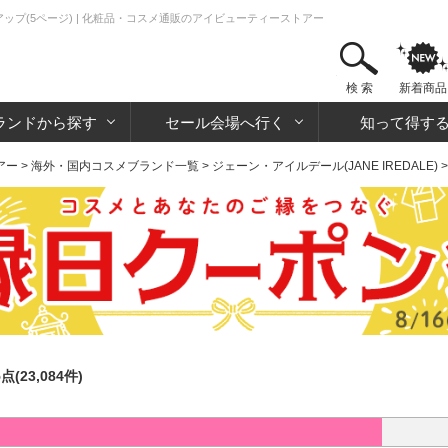
イクアップ(5ページ) | 化粧品・コスメ通販のアイビューティーストアー
検 索
新着商品
ランドから探す
セール会場へ行く
知って得す
アー
>
海外・国内コスメブランド一覧
>
ジェーン・アイルデール(JANE IREDALE)
5点(23,084件)