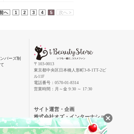
 前へ
1
2
3
4
5
次へ >
メンバーズ制
〒103-0013
いて
東京都中央区日本橋人形町3-8-1TT-2ビ
ル11F
電話番号：0570-01-8314
営業時間：月～金 9:30 ～ 17:30
録
サイト運営・企画
株式会社オズ・インターナショ
ナル