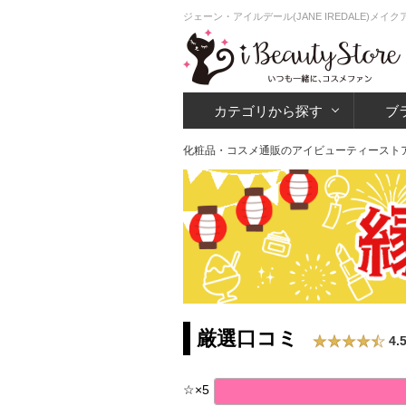
ジェーン・アイルデール(JANE IREDALE)メ
カテゴリから探す
ブ
化粧品・コスメ通販のアイビューティースト
厳選口コミ
4.
☆
×
5