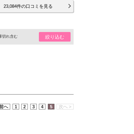
23,084件の口コミを見る
庫切れ含む
絞り込む
 前へ
1
2
3
4
5
次へ >