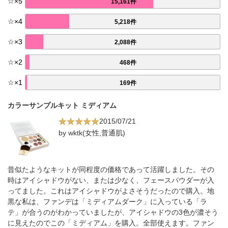
☆
×
5
15,161件
☆
×
4
5,218件
☆
×
3
2,088件
☆
×
2
468件
☆
×
1
169件
カラーサンプルキット ミディアム
2015/07/21
by wktk(女性,普通肌)
昔似たようなキットが同程度の価格であって活躍しました。その
時はアイシャドウがない、または少なく、フェースパウダーが入
ってました。これはアイシャドウがよさそうだったので購入。地
黒な私は、ファンデは「ミディアムダーク」に入っている「ラ
テ」が合うのがわかっていましたが、アイシャドウの3色が濃そう
に見えたのでこの「ミディアム」を購入。全部使えます。ファン