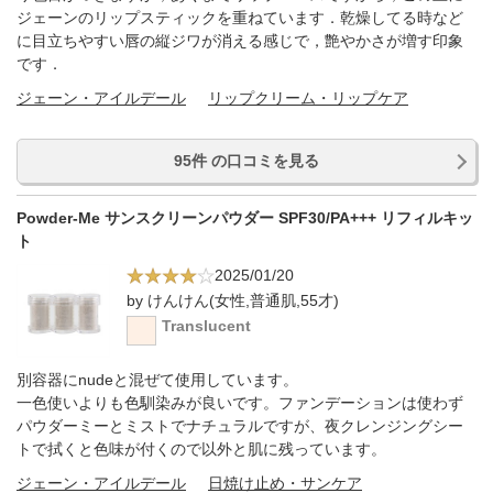
ジェーンのリップスティックを重ねています．乾燥してる時など
に目立ちやすい唇の縦ジワが消える感じで，艶やかさが増す印象
です．
ジェーン・アイルデール
リップクリーム・リップケア
95件 の口コミを見る
Powder-Me サンスクリーンパウダー SPF30/PA+++ リフィルキッ
ト
2025/01/20
by けんけん(女性,普通肌,55才)
Translucent
別容器にnudeと混ぜて使用しています。
一色使いよりも色馴染みが良いです。ファンデーションは使わず
パウダーミーとミストでナチュラルですが、夜クレンジングシー
トで拭くと色味が付くので以外と肌に残っています。
ジェーン・アイルデール
日焼け止め・サンケア