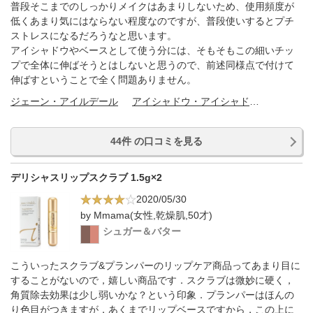
普段そこまでのしっかりメイクはあまりしないため、使用頻度が
低くあまり気にはならない程度なのですが、普段使いするとプチ
ストレスになるだろうなと思います。
アイシャドウやベースとして使う分には、そもそもこの細いチッ
プで全体に伸ばそうとはしないと思うので、前述同様点で付けて
伸ばすということで全く問題ありません。
ジェーン・アイルデール
アイシャドウ・アイシャドウベース
44件 の口コミを見る
デリシャスリップスクラブ 1.5g×2
2020/05/30
by Mmama(女性,乾燥肌,50才)
シュガー＆バター
こういったスクラブ&プランパーのリップケア商品ってあまり目に
することがないので，嬉しい商品です．スクラブは微妙に硬く，
角質除去効果は少し弱いかな？という印象．プランパーはほんの
り色目がつきますが，あくまでリップベースですから，この上に