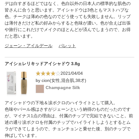
デは白すぎるほどではなく、色白以外の日本人の標準的な肌色の
皆さんに合うと思います。アイシャドウは3色ともマストハブな
色。チークは薄めの色なのでどう使っても失敗しません。リップ
は薄付きだけど私の好みからすると色味が濃い。色が合えば出張
や旅行にこれだけでメイクのほとんどが済んでしまうので、お得
だと思います。
ジェーン・アイルデール
パレット
アイシェレリキッドアイシャドウ 3.8g
2021/04/04
by cion(女性,混合肌,38才)
Champagne Silk
アイシャドウの下地＆涙ボクロのハイライトとして購入。
色味やパール感はさすがジェーンという納得のものだったのです
が、マイナス1点の理由は、付属のチップで完結できないこと。前
述の通り涙ボクロを付属のチップでハイライトしようとするとム
ラができてしまうので、チョンチョンと乗せた後、別のチップで
伸ばしています。