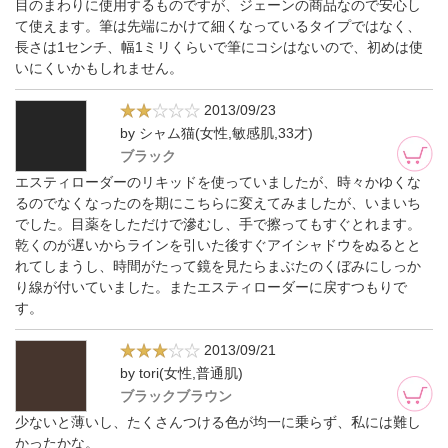
目のまわりに使用するものですが、ジェーンの商品なので安心し
て使えます。筆は先端にかけて細くなっているタイプではなく、
長さは1センチ、幅1ミリくらいで筆にコシはないので、初めは使
いにくいかもしれません。
2013/09/23
by シャム猫(女性,敏感肌,33才)
ブラック
エスティローダーのリキッドを使っていましたが、時々かゆくな
るのでなくなったのを期にこちらに変えてみましたが、いまいち
でした。目薬をしただけで滲むし、手で擦ってもすぐとれます。
乾くのが遅いからラインを引いた後すぐアイシャドウをぬるとと
れてしまうし、時間がたって鏡を見たらまぶたのくぼみにしっか
り線が付いていました。またエスティローダーに戻すつもりで
す。
2013/09/21
by tori(女性,普通肌)
ブラックブラウン
少ないと薄いし、たくさんつける色が均一に乗らず、私には難し
かったかな。