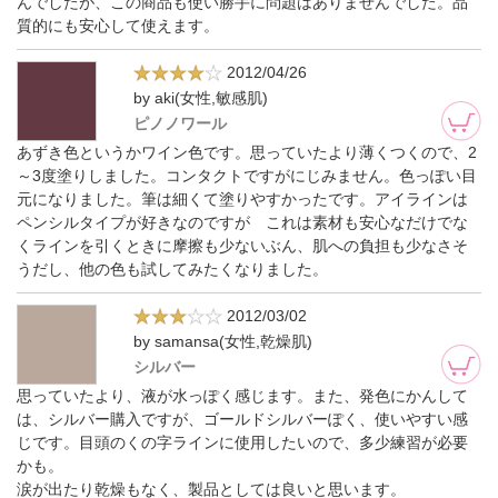
んでしたが、この商品も使い勝手に問題はありませんでした。品
質的にも安心して使えます。
2012/04/26
by aki(女性,敏感肌)
ピノノワール
あずき色というかワイン色です。思っていたより薄くつくので、2
～3度塗りしました。コンタクトですがにじみません。色っぽい目
元になりました。筆は細くて塗りやすかったです。アイラインは
ペンシルタイプが好きなのですが これは素材も安心なだけでな
くラインを引くときに摩擦も少ないぶん、肌への負担も少なさそ
うだし、他の色も試してみたくなりました。
2012/03/02
by samansa(女性,乾燥肌)
シルバー
思っていたより、液が水っぽく感じます。また、発色にかんして
は、シルバー購入ですが、ゴールドシルバーぽく、使いやすい感
じです。目頭のくの字ラインに使用したいので、多少練習が必要
かも。
涙が出たり乾燥もなく、製品としては良いと思います。