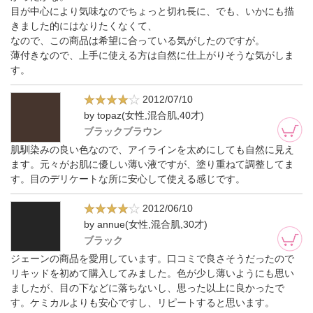
目が中心により気味なのでちょっと切れ長に、でも、いかにも描
きました的にはなりたくなくて、
なので、この商品は希望に合っている気がしたのですが。
薄付きなので、上手に使える方は自然に仕上がりそうな気がしま
す。
2012/07/10
by topaz(女性,混合肌,40才)
ブラックブラウン
肌馴染みの良い色なので、アイラインを太めにしても自然に見え
ます。元々がお肌に優しい薄い液ですが、塗り重ねて調整してま
す。目のデリケートな所に安心して使える感じです。
2012/06/10
by annue(女性,混合肌,30才)
ブラック
ジェーンの商品を愛用しています。口コミで良さそうだったので
リキッドを初めて購入してみました。色が少し薄いようにも思い
ましたが、目の下などに落ちないし、思った以上に良かったで
す。ケミカルよりも安心ですし、リピートすると思います。