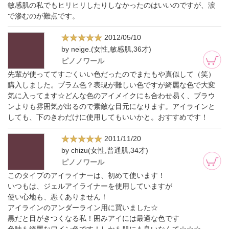
敏感肌の私でもヒリヒリしたりしなかったのはいいのですが、涙
で滲むのが難点です。
2012/05/10
by neige.(女性,敏感肌,36才)
ピノノワール
先輩が使っててすごくいい色だったのでまたもや真似して（笑）
購入しました。プラム色？表現が難しい色ですが綺麗な色で大変
気に入ってます☆どんな色のアイメイクにも合わせ易く、ブラウ
ンよりも雰囲気が出るので素敵な目元になります。アイラインと
しても、下のきわだけに使用してもいいかと。おすすめです！
2011/11/20
by chizu(女性,普通肌,34才)
ピノノワール
このタイプのアイライナーは、初めて使います！
いつもは、ジェルアイライナーを使用していますが
使い心地も、悪くありません！
アイラインのアンダーライン用に買いました☆
黒だと目がきつくなる私！囲みアイには最適な色です
色味も綺麗なワイン色です！しかも肌にも良いなんて☆☆☆