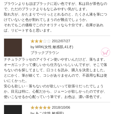
ブラウンよりもほぼブラックに近い色ですが、私は目が茶色なの
で、ただのブラックよりもなじみやすい気がします。
取れ方が、かたまりでぺりっととれるのと、たくさん液を筆につ
けていないと色が割れてしまうのが難点でしょうか。
それでもこの価格でこのクオリティなら十分です。在庫があれ
ば、リピートすると思います。
2012/07/27
by MRK(女性,敏感肌,41才)
ブラックブラウン
ナチュラグラッセのアイライン使いやすいんだけど、落ちます。
オーガニックって優しいから仕方ないらしいんですが、そこで落
ちないのを探してまして、口コミを読み、購入を決意しました。
とにかく、筆が細くて、コシがありませんので、不器用な私は使
いにくかった。
安心も欲しい・落ちないのが欲しいって欲張りだったでしょう
か。目元は特に、心配だから、ジェーンが欲しかったのですが、
使いこなせるか心配っていう筆です。お色は、濃い茶色です。
2018/10/06
by あこ(女性,敏感肌)