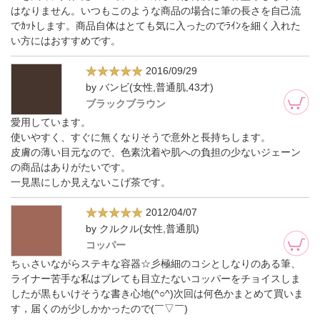
はなりません。いつもこのような商品の場合に筆の長さを自己流
でｶｯﾄします。商品自体はとても気に入ったのでﾗｲﾝを細く入れた
い方にはおすすめです。
2016/09/29
by バンビ(女性,普通肌,43才)
ブラックブラウン
愛用しています。
使いやすく、すぐに無くなりそうで意外と長持ちします。
皮膚の薄い目元なので、色素沈着や肌への負担の少ないジェーン
の商品はありがたいです。
一見黒にしか見えないこげ茶です。
2012/04/07
by クルクル(女性,普通肌)
コッパー
ちぃさいながらステキな容器☆彡極細のコシとしなりのある筆、
ライナー苦手な私はブレても目立たないコッパーをチョイスしま
したが黒もいけそうな書き心地(^○^)次回は何色かまとめて買いま
す，届くのが少しかかったので(￣▽￣)