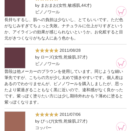
by まおまお(女性,敏感肌,44才)
ピノノワール
長持ちするし、肌への負担は少ないし、とてもいいです。ただ色
がなじみすぎてちょっと失敗。ナチュラルに仕上がりすぎという
か、アイラインの効果が感じられないというか。お化粧すると目
元がきつくなりがちな人にあう色かも。
2011/08/28
by ローズ(女性,乾燥肌,37才)
ピノノワール
普段は他メーカーのブラウンを使用しています。同じような細い
筆先ですが、こちらの方が少し太めで描きやすいです。個人差は
あるのでわかりませんが、ピノノワールを購入しましたが、思っ
たより紫過ぎることもなく黒に近いので、違和感がなく良かった
です。紫っぽく塗りたい方には少し期待外れかも？薄めに塗ると
紫っぽくなります。
2011/07/06
by ぴっぴ(女性,乾燥肌,27才)
コッパー