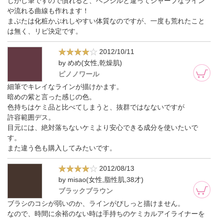
しかし筆ですので慣れると、ペンシルと違ってシャープなライン
や流れる曲線も作れます！
まぶたは化粧かぶれしやすい体質なのですが、一度も荒れたこと
は無く、リピ決定です。
2012/10/11
by めめ(女性,乾燥肌)
ピノノワール
細筆でキレイなラインが描けかます。
暗めの紫と言った感じの色。
色持ちはケミ品と比べてしまうと、抜群ではなないですが
許容範囲デス。
目元には、絶対落ちないケミより安心できる成分を使いたいで
す。
また違う色も購入してみたいです。
2012/08/13
by misao(女性,脂性肌,38才)
ブラックブラウン
ブラシのコシが弱いのか、ラインがぴしっと描けません。
なので、時間に余裕のない時は手持ちのケミカルアイライナーを