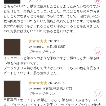
ブラック
こちらのｱｲﾗｲﾅｰ、以前に使用したことがあったみたいなのですが
ど忘れして、再購入してしまいました。私にはこちらの筆の長さ
としこりのなさがとても使いづらいです。そして、涙に弱いのか
数時間経つとｱｲﾗｲﾅｰを引いた箇所が取れてしまいます。でも敏感
肌の私の目元にもかぶれることなく痒みが出ることもありません
のでお肌には優しいｱｲﾗｲﾅｰであると思われます。
2018/08/26
by mizusan(女性,敏感肌)
ブラックブラウン
インクボトルと筆ペンのような形状ですが、慣れると太い線も細
い線も描きやすいです。
ブラックより自然な感じで仕上がるので、こちらの色を何度もリ
ピートしています。肌も荒れません。
2013/06/20
by izumin♪(女性,乾燥肌,42才)
ブラックブラウン
目尻専用で使ってますが 滲むことなく 筆も細くて描きやすいで
す。ブラックのアイラインが苦手で このブラックブラウンは絶妙