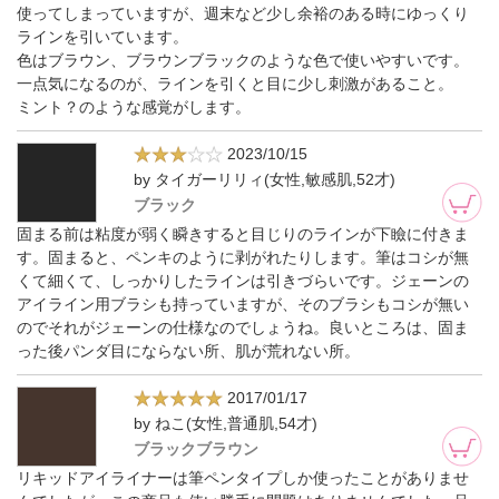
使ってしまっていますが、週末など少し余裕のある時にゆっくり
ラインを引いています。
色はブラウン、ブラウンブラックのような色で使いやすいです。
一点気になるのが、ラインを引くと目に少し刺激があること。
ミント？のような感覚がします。
2023/10/15
by タイガーリリィ(女性,敏感肌,52才)
ブラック
固まる前は粘度が弱く瞬きすると目じりのラインが下瞼に付きま
す。固まると、ペンキのように剥がれたりします。筆はコシが無
くて細くて、しっかりしたラインは引きづらいです。ジェーンの
アイライン用ブラシも持っていますが、そのブラシもコシが無い
のでそれがジェーンの仕様なのでしょうね。良いところは、固ま
った後パンダ目にならない所、肌が荒れない所。
2017/01/17
by ねこ(女性,普通肌,54才)
ブラックブラウン
リキッドアイライナーは筆ペンタイプしか使ったことがありませ