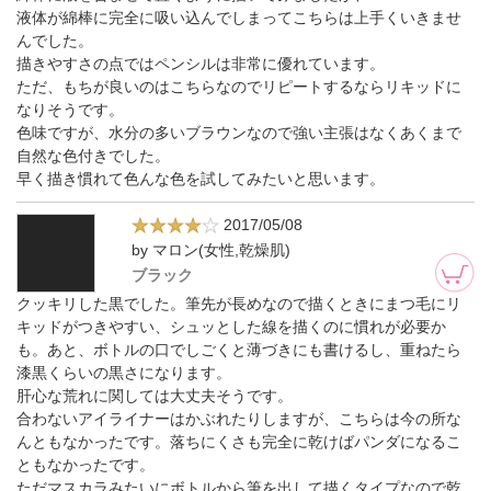
液体が綿棒に完全に吸い込んでしまってこちらは上手くいきませ
んでした。
描きやすさの点ではペンシルは非常に優れています。
ただ、もちが良いのはこちらなのでリピートするならリキッドに
なりそうです。
色味ですが、水分の多いブラウンなので強い主張はなくあくまで
自然な色付きでした。
早く描き慣れて色んな色を試してみたいと思います。
2017/05/08
by マロン(女性,乾燥肌)
ブラック
クッキリした黒でした。筆先が長めなので描くときにまつ毛にリ
キッドがつきやすい、シュッとした線を描くのに慣れが必要か
も。あと、ボトルの口でしごくと薄づきにも書けるし、重ねたら
漆黒くらいの黒さになります。
肝心な荒れに関しては大丈夫そうです。
合わないアイライナーはかぶれたりしますが、こちらは今の所な
んともなかったです。落ちにくさも完全に乾けばパンダになるこ
ともなかったです。
ただマスカラみたいにボトルから筆を出して描くタイプなので乾