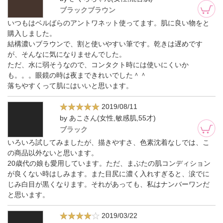
ブラックブラウン
いつもはベルばらのアントワネット使ってます。肌に良い物をと
購入しました。
結構濃いブラウンで、割と使いやすい筆です。乾きは遅めです
が、そんなに気になりませんでした。
ただ、水に弱そうなので、コンタクト時には使いにくいか
も。。。眼鏡の時は夜まできれいでした＾＾
落ちやすくって肌にはいいと思います。
2019/08/11
by あこさん(女性,敏感肌,55才)
ブラック
いろいろ試してみましたが、描きやすさ、色素沈着なしでは、こ
の商品以外ないと思います。
20歳代の娘も愛用しています。ただ、まぶたの肌コンディション
が良くない時はしみます。また目尻に濃く入れすぎると、涙でに
じみ白目が黒くなります。それがあっても、私はナンバーワンだ
と思います。
2019/03/22