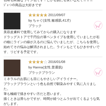
ｼﾞｪｰﾝの商品は大好きです
2011/09/07
by ちゃぐ(女性,敏感肌,41才)
ブラック
美容皮膚科で使用してみてからの購入になります
ドラッグストアで千円位の筆ペンタイプを使用していましたが右
の瞼にラインの線が入るのに悩んでいましたが、こちらを使用し
始めてその悩みは解消されました。ラインもとてもひきやすいで
す、リピする予定です。
2016/01/08
by Hanna(女性,普通肌)
ブラックブラウン
ミネラルのお肌にも目にもやさしいアイライナー。
ブラックブラウンという色も自然で馴染みやすく気に入りまし
た。
筆も極細で描きやすい方だと思います。
描くときは滑らかですが、時間が経つとムラが出てくるような気
がします。