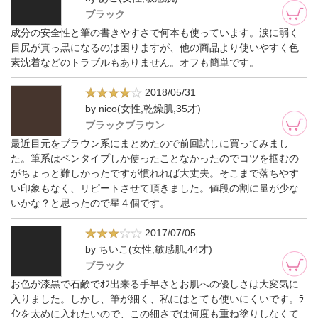
ブラック
成分の安全性と筆の書きやすさで何本も使っています。涙に弱く
目尻が真っ黒になるのは困りますが、他の商品より使いやすく色
素沈着などのトラブルもありません。オフも簡単です。
2018/05/31
by nico(女性,乾燥肌,35才)
ブラックブラウン
最近目元をブラウン系にまとめたので前回試しに買ってみまし
た。筆系はペンタイプしか使ったことなかったのでコツを掴むの
がちょっと難しかったですが慣れれば大丈夫。そこまで落ちやす
い印象もなく、リピートさせて頂きました。値段の割に量が少な
いかな？と思ったので星４個です。
2017/07/05
by ちいこ(女性,敏感肌,44才)
ブラック
お色が漆黒で石鹸でｵﾌ出来る手早さとお肌への優しさは大変気に
入りました。しかし、筆が細く、私にはとても使いにくいです。ﾗ
ｲﾝを太めに入れたいので、この細さでは何度も重ね塗りしなくて