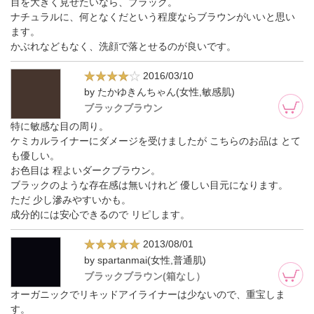
目を大きく見せたいなら、ブラック。
ナチュラルに、何となくだという程度ならブラウンがいいと思い
ます。
かぶれなどもなく、洗顔で落とせるのが良いです。
2016/03/10
by たかゆきんちゃん(女性,敏感肌)
ブラックブラウン
特に敏感な目の周り。
ケミカルライナーにダメージを受けましたが こちらのお品は とて
も優しい。
お色目は 程よいダークブラウン。
ブラックのような存在感は無いけれど 優しい目元になります。
ただ 少し滲みやすいかも。
成分的には安心できるので リピします。
2013/08/01
by spartanmai(女性,普通肌)
ブラックブラウン(箱なし）
オーガニックでリキッドアイライナーは少ないので、重宝しま
す。