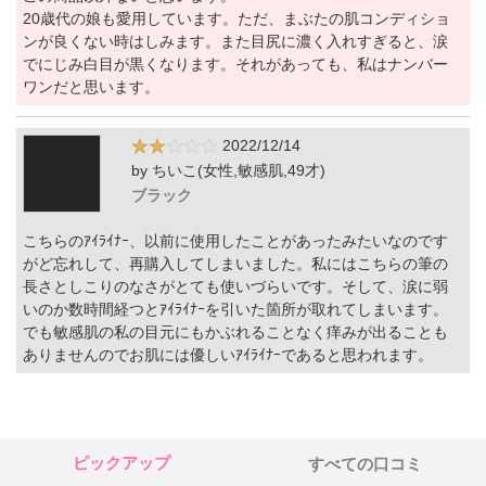
20歳代の娘も愛用しています。ただ、まぶたの肌コンディショ
ンが良くない時はしみます。また目尻に濃く入れすぎると、涙
でにじみ白目が黒くなります。それがあっても、私はナンバー
ワンだと思います。
2022/12/14
by ちいこ(女性,敏感肌,49才)
ブラック
こちらのｱｲﾗｲﾅｰ、以前に使用したことがあったみたいなのです
がど忘れして、再購入してしまいました。私にはこちらの筆の
長さとしこりのなさがとても使いづらいです。そして、涙に弱
いのか数時間経つとｱｲﾗｲﾅｰを引いた箇所が取れてしまいます。
でも敏感肌の私の目元にもかぶれることなく痒みが出ることも
ありませんのでお肌には優しいｱｲﾗｲﾅｰであると思われます。
ピックアップ
すべての口コミ