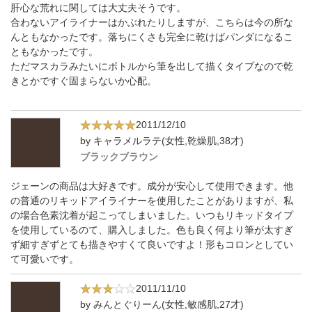
肝心な荒れに関しては大丈夫そうです。
合わないアイライナーはかぶれたりしますが、こちらは今の所な
んともなかったです。落ちにくさも完全に乾けばパンダになるこ
ともなかったです。
ただマスカラみたいにボトルから筆を出して描くタイプなので乾
きとかですぐ固まらないか心配。
2011/12/10
by キャラメルラテ(女性,乾燥肌,38才)
ブラックブラウン
ジェーンの商品は大好きです。成分が安心して使用できます。他
の普通のリキッドアイライナーを使用したことがありますが、私
の場合色素沈着が起こってしまいました。いつもリキッドタイプ
を使用しているのて、購入しました。色も良く何より筆が太すぎ
ず細すぎずとても描きやすくて良いですよ！形もコロンとしてい
て可愛いです。
2011/11/10
by みんとぐりーん(女性,敏感肌,27才)