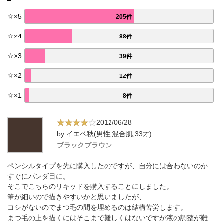
☆
×
5
205件
☆
×
4
88件
☆
×
3
39件
☆
×
2
12件
☆
×
1
8件
2012/06/28
by イエベ秋(男性,混合肌,33才)
ブラックブラウン
ペンシルタイプを先に購入したのですが、自分には合わないのか
すぐにパンダ目に。
そこでこちらのリキッドを購入することにしました。
筆が細いので描きやすいかと思いましたが、
コシがないのでまつ毛の間を埋めるのは結構苦労します。
まつ毛の上を描くにはそこまで難しくはないですが液の調整が難