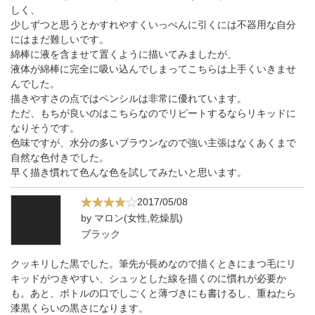
しく、
少しずつと思うとかすれやすくいっぺんに引くには不器用な自分
にはまだ難しいです。
綿棒に液を含ませて置くように描いてみましたが、
液体が綿棒に完全に吸い込んでしまってこちらは上手くいきませ
んでした。
描きやすさの点ではペンシルは非常に優れています。
ただ、もちが良いのはこちらなのでリピートするならリキッドに
なりそうです。
色味ですが、水分の多いブラウンなので強い主張はなくあくまで
自然な色付きでした。
早く描き慣れて色んな色を試してみたいと思います。
2017/05/08
by マロン(女性,乾燥肌)
ブラック
クッキリした黒でした。筆先が長めなので描くときにまつ毛にリ
キッドがつきやすい、シュッとした線を描くのに慣れが必要か
も。あと、ボトルの口でしごくと薄づきにも書けるし、重ねたら
漆黒くらいの黒さになります。