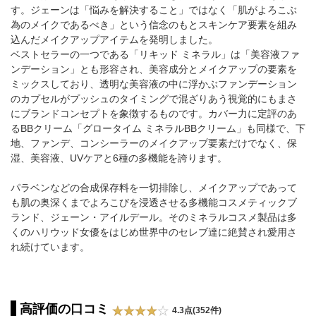
す。ジェーンは「悩みを解決すること」ではなく「肌がよろこぶ
為のメイクであるべき」という信念のもとスキンケア要素を組み
込んだメイクアップアイテムを発明しました。
ベストセラーの一つである「リキッド ミネラル」は「美容液ファ
ンデーション」とも形容され、美容成分とメイクアップの要素を
ミックスしており、透明な美容液の中に浮かぶファンデーション
のカプセルがプッシュのタイミングで混ざりあう視覚的にもまさ
にブランドコンセプトを象徴するものです。カバー力に定評のあ
るBBクリーム「グロータイム ミネラルBBクリーム」も同様で、下
地、ファンデ、コンシーラーのメイクアップ要素だけでなく、保
湿、美容液、UVケアと6種の多機能を誇ります。
パラベンなどの合成保存料を一切排除し、メイクアップであって
も肌の奥深くまでよろこびを浸透させる多機能コスメティックブ
ランド、ジェーン・アイルデール。そのミネラルコスメ製品は多
くのハリウッド女優をはじめ世界中のセレブ達に絶賛され愛用さ
れ続けています。
高評価の口コミ
4.3点(352件)