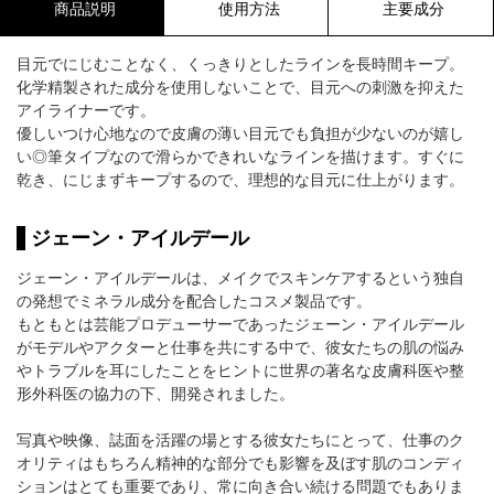
商品説明
使用方法
主要成分
目元でにじむことなく、くっきりとしたラインを長時間キープ。
化学精製された成分を使用しないことで、目元への刺激を抑えた
アイライナーです。
優しいつけ心地なので皮膚の薄い目元でも負担が少ないのが嬉し
い◎筆タイプなので滑らかできれいなラインを描けます。すぐに
乾き、にじまずキープするので、理想的な目元に仕上がります。
ジェーン・アイルデール
ジェーン・アイルデールは、メイクでスキンケアするという独自
の発想でミネラル成分を配合したコスメ製品です。
もともとは芸能プロデューサーであったジェーン・アイルデール
がモデルやアクターと仕事を共にする中で、彼女たちの肌の悩み
やトラブルを耳にしたことをヒントに世界の著名な皮膚科医や整
形外科医の協力の下、開発されました。
写真や映像、誌面を活躍の場とする彼女たちにとって、仕事のク
オリティはもちろん精神的な部分でも影響を及ぼす肌のコンディ
ションはとても重要であり、常に向き合い続ける問題でもありま