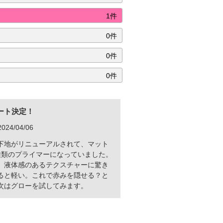
1件
0件
0件
0件
ート決定！
24/04/06
下地がリニューアルされて、マット
種類のプライマーになっていました。
。液体感のあるテクスチャーに驚き
ると軽い。これで赤みを隠せる？と
次はグローを試してみます。