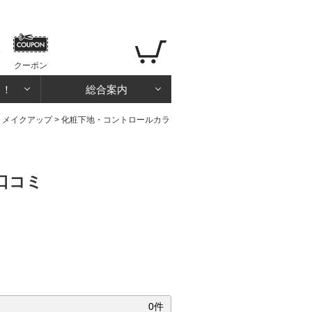
クーポン
る！
総合案内
>
メイクアップ
>
化粧下地・コントロールカラ
口コミ
0件