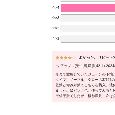
☆
×
4
☆
×
3
☆
×
2
☆
×
1
よかった。リピート
by アップル(男性,乾燥肌,42才) 2024/
今まで愛用していたジェーンの下地
タイプ、ノーマル、グローの3種類
乾燥と赤み対策でこちらを購入。液
ました。薄ピンク色。使ってみると
半信半疑でしたが、概ね満足。次は