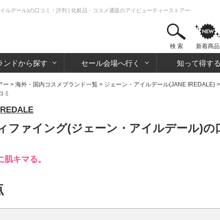
イルデール)の口コミ・評判 | 化粧品・コスメ通販のアイビューティーストアー
検 索
新着商品
ランドから探す
セール会場へ行く
知って得す
アー
>
海外・国内コスメブランド一覧
>
ジェーン・アイルデール(JANE IREDALE)
口コミ
REDALE
ィファイング(ジェーン・アイルデール)の
に肌キマる。
点