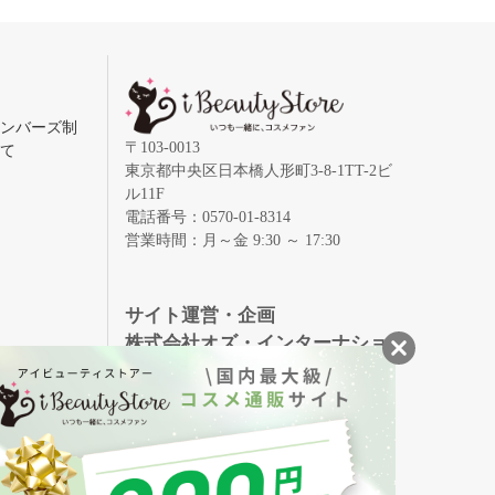
メンバーズ制
〒103-0013
いて
東京都中央区日本橋人形町3-8-1TT-2ビ
ル11F
電話番号：0570-01-8314
営業時間：月～金 9:30 ～ 17:30
録
サイト運営・企画
株式会社オズ・インターナショ
ナル
創業150年、英国伝統の最高級猪毛ハン
S
ドメイドヘアブラシ
メイソンピアソン