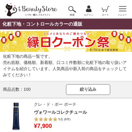
検索
ログイン
カート
メニュー
化粧下地・コントロールカラーの通販
化粧下地の商品一覧です。
売れ筋順、価格順、新着順、口コミ件数順に化粧下地の取り扱いア
イテムを紹介しています。人気商品や新入荷の商品をチェックして
みてください！
商品点数：
100
絞り込み
クレ・ド・ポー ボーテ
ヴォワールコレクチュール
5点
(6件)
¥7,900