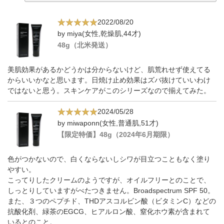
2022/08/20
by miya(女性,乾燥肌,44才)
48g（北米発送）
美肌効果があるかどうかは分からないけど、肌荒れせず使えてる
からいいかなと思います。日焼け止め効果はズバ抜けていいわけ
ではないと思う。スキンケアがこのシリーズなので揃えてみた。
2024/05/28
by miwaponn(女性,普通肌,51才)
【限定特価】48g（2024年6月期限）
色がつかないので、白くならないしシワが目立つこともなく塗り
やすい。
こってりしたクリームのようですが、オイルフリーとのことで、
しっとりしていますがべたつきません。Broadspectrum SPF 50。
また、３つのペプチド、THDアスコルビン酸（ビタミンC）などの
抗酸化剤、緑茶のEGCG、ヒアルロン酸、窒化ホウ素が含まれて
いるとのこと。