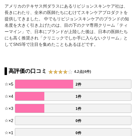
アメリカのテキサス州ダラスにあるリビジョンスキンケア社は、
長きにわたり、全米の医師たちにむけてスキンケアプロダクトを
提供してきました。 中でもリビジョンスキンケアのブランドの知
名度を大きく引き上げたのは、目の下のクマ専用クリーム「ティ
ーマイン」で、日本にブランドが上陸した後は、日本の医師たち
にも高く推奨され「クリニックでしか手に入らないクリーム」と
してSNS等で注目を集めたこともあるほどです。
高評価の口コミ
4.2点(4件)
☆
×
5
2件
☆
×
4
1件
☆
×
3
1件
☆
×
2
0件
☆
×
1
0件