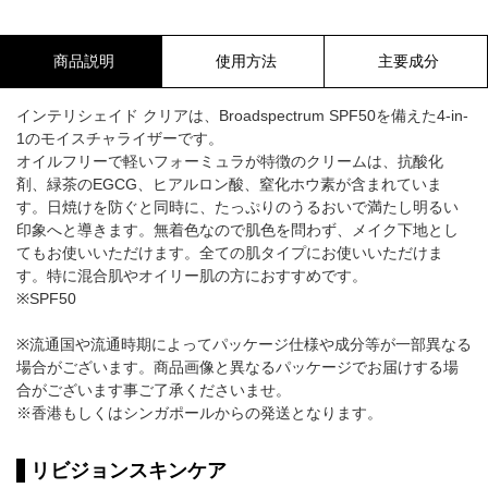
商品説明
使用方法
主要成分
インテリシェイド クリアは、Broadspectrum SPF50を備えた4-in-
1のモイスチャライザーです。
オイルフリーで軽いフォーミュラが特徴のクリームは、抗酸化
剤、緑茶のEGCG、ヒアルロン酸、窒化ホウ素が含まれていま
す。日焼けを防ぐと同時に、たっぷりのうるおいで満たし明るい
印象へと導きます。無着色なので肌色を問わず、メイク下地とし
てもお使いいただけます。全ての肌タイプにお使いいただけま
す。特に混合肌やオイリー肌の方におすすめです。
※SPF50
※流通国や流通時期によってパッケージ仕様や成分等が一部異なる
場合がございます。商品画像と異なるパッケージでお届けする場
合がございます事ご了承くださいませ。
※香港もしくはシンガポールからの発送となります。
リビジョンスキンケア