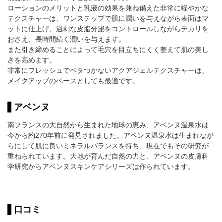
ローションのメリットと乳液の効果を兼ね備えた非常に軽やかな
テクスチャーは、ワンステップで肌に潤いを与えながら表面はマ
ットに仕上げ、過剰な皮脂分泌をコントロールしながらテカリを
おさえ、長時間続く潤いを与えます。
また引き締めることによって毛穴を目立ちにくく整えて肌の美し
さを高めます。
非常にフレッシュでベタつかないアクアジェルテクスチャーは、
メイクアップのベースとしても最適です。
アベンヌ
南フランスの大自然から生まれた地球の恵み、アベンヌ温泉水は
今から約270年前に発見されました。アベンヌ温泉水は生まれなが
らにして肌に良いミネラルバランスを持ち、現在でもその研究が
重ねられています。大地が育んだ自然の力と、アベンヌの皮膚科
学研究からアベンヌスキンケアシリーズは作られています。
口コミ