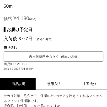
50ml
¥4,130
価格
(税込)
お届け予定日
入荷後 3～7日
（香港１発送）
売り切れ
再入荷案内をもらう
(現在1 人登録)
商品ID：219580
JAN：3282770146394
商品説明
使用方法
主要成分
テカリ対策、毛穴ケア、保湿の3つのケアを叶えてくれるマルチベ
ネフィット保湿剤です。
混合肌、脂性肌、ニキビ肌におすすめ。