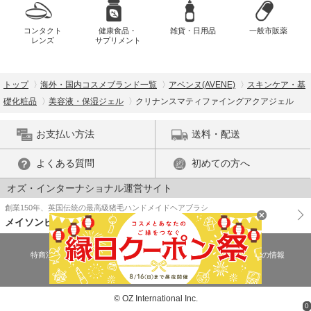
コンタクト
健康食品・
雑貨・日用品
一般市販薬
レンズ
サプリメント
トップ
海外・国内コスメブランド一覧
アベンヌ(AVENE)
スキンケア・基
礎化粧品
美容液・保湿ジェル
クリナンスマティファイングアクアジェル
お支払い方法
送料・配送
よくある質問
初めての方へ
オズ・インターナショナル運営サイト
創業150年、英国伝統の最高級猪毛ハンドメイドヘアブラシ
メイソンピアソン
特商法に基づく表示
プライバシーポリシー
医薬品販売許可証の情報
ご利用規約
PC版で表示
© OZ International Inc.
0