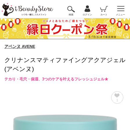
検索
ログイン
カート
メニュー
アベンヌ AVENE
クリナンスマティファイングアクアジェル
(アベンヌ)
テカり・毛穴・保湿、3つのケアを叶えるフレッシュジェル★
1