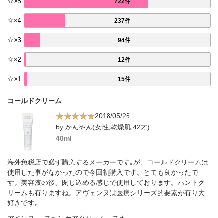
☆
×
5
722件
☆
×
4
237件
☆
×
3
94件
☆
×
2
12件
☆
×
1
15件
コールドクリーム
2018/05/26
by かんやん(女性,乾燥肌,42才)
40ml
海外免税店で必ず購入するメーカーです｡が、コールドクリームは
使用した事がなかったので今回初購入です。とても良かったで
す。美容液の後、閉じ込める感じで使用しております。ハントク
リームも有りますね。アヴェンヌは医療シリーズ的要素が有り大
好きです｡