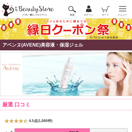
検索
ログイン
カート
メニュー
アベンヌ(AVENE)美容液・保湿ジェル
厳選 口コミ
4.5点(1,080件)