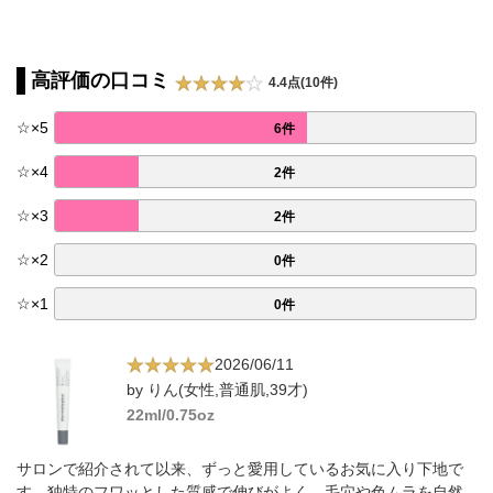
高評価の口コミ
4.4点(10件)
☆
×
5
6件
☆
×
4
2件
☆
×
3
2件
☆
×
2
0件
☆
×
1
0件
2026/06/11
by りん(女性,普通肌,39才)
22ml/0.75oz
サロンで紹介されて以来、ずっと愛用しているお気に入り下地で
す。独特のフワッとした質感で伸びがよく、毛穴や色ムラを自然