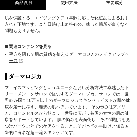
商品説明
使用方法
主要成分
肌を保護する、エイジングケア（年齢に応じた化粧品によるお手
入れ）下地です。また日焼け止め特有の、塗った箇所が白くなる
問題もありません。
関連コンテンツを見る
毛穴を隠して肌の質感を整えるダーマロジカのメイクアップベ
ース
ダーマロジカ
フェイスマッピングというユニークなお肌分析方法で卓越したト
リートメントをサロンで提供するダーマロジカ。サロンでは、世
界82か国で10万人以上のダーマロジカスキンセラピストが肌の健
康を第一に考え、理想の肌へ導いています。 その歩みはアメリ
カ、ロサンゼルスから始まり、世界に広がり各国の女性の肌の健
康をサポートしています。 肌の悩みを表面化し、その問題点を見
つけパーツごとでのケアをすることこそが本当の手助けと知る国
際的に有名な超一流スキンケアです。