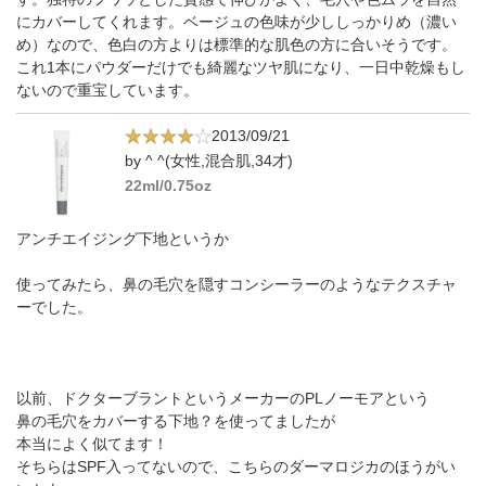
にカバーしてくれます。ベージュの色味が少ししっかりめ（濃い
め）なので、色白の方よりは標準的な肌色の方に合いそうです。
これ1本にパウダーだけでも綺麗なツヤ肌になり、一日中乾燥もし
ないので重宝しています。
2013/09/21
by ^ ^(女性,混合肌,34才)
22ml/0.75oz
アンチエイジング下地というか
使ってみたら、鼻の毛穴を隠すコンシーラーのようなテクスチャ
ーでした。
以前、ドクターブラントというメーカーのPLノーモアという
鼻の毛穴をカバーする下地？を使ってましたが
本当によく似てます！
そちらはSPF入ってないので、こちらのダーマロジカのほうがい