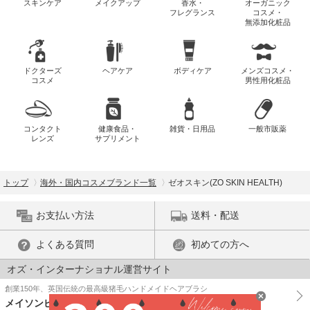
スキンケア
メイクアップ
香水・
オーガニック
フレグランス
コスメ・
無添加化粧品
ドクターズ
ヘアケア
ボディケア
メンズコスメ・
コスメ
男性用化粧品
コンタクト
健康食品・
雑貨・日用品
一般市販薬
レンズ
サプリメント
トップ
海外・国内コスメブランド一覧
ゼオスキン(ZO SKIN HEALTH)
お支払い方法
送料・配送
よくある質問
初めての方へ
オズ・インターナショナル運営サイト
創業150年、英国伝統の最高級猪毛ハンドメイドヘアブラシ
メイソンピアソン