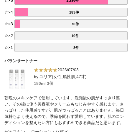
☆
×
5
1,286件
☆
×
4
183件
☆
×
3
70件
☆
×
2
10件
☆
×
1
8件
バランサートナー
2026/07/03
by ユリア(女性,脂性肌,47才)
180ml 3個
朝晩のスキンケアで使用しています。洗顔後の肌がすっきり整
い、その後に使う美容液やクリームもなじみやすく感じます。さ
っぱりした使用感ですが、肌がつっぱることはありません。毎日
気持ちよく使えるので、季節を問わず愛用しています。肌のコン
ディションを整えたい方にもおすすめできる商品だと思います。
ゼオスキン
ローション・化粧水