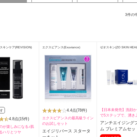
3件の中
キンケア(REVISION)
エクスビアンス(Exuviance)
ゼオスキン(ZO SKIN HEAL
【日本未発売】洗顔か
4.4点
(78件)
す
で5ステップで、湧き
エクスビアンスの最高級ライン
4.8点
(15件)
うなハリ肌へ
アンチエイジング
のお試しセット
のが楽しみになる♪肌
ム プレミアムセッ
エイジリバース スタータ
るハリとツヤ