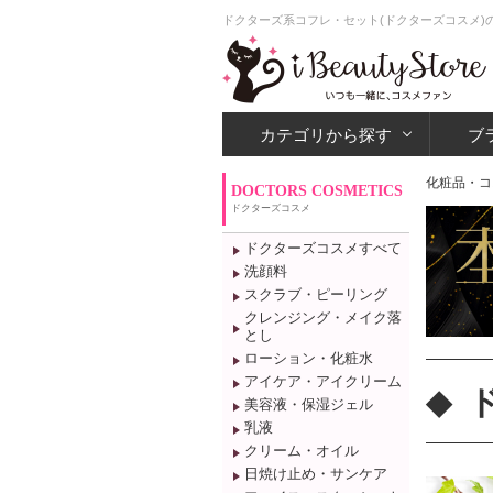
ドクターズ系コフレ・セット(ドクターズコスメ)
カテゴリから探す
ブ
化粧品・コ
DOCTORS COSMETICS
ドクターズコスメ
ドクターズコスメすべて
洗顔料
スクラブ・ピーリング
クレンジング・メイク落
とし
ローション・化粧水
アイケア・アイクリーム
美容液・保湿ジェル
乳液
クリーム・オイル
日焼け止め・サンケア