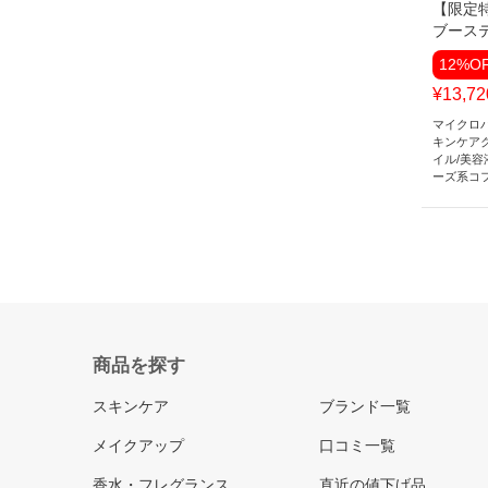
【限定
ブース
12%O
¥13,7
マイクロバ
キンケア
イル
/
美容
ーズ系コ
商品を探す
スキンケア
ブランド一覧
メイクアップ
口コミ一覧
香水・フレグランス
直近の値下げ品