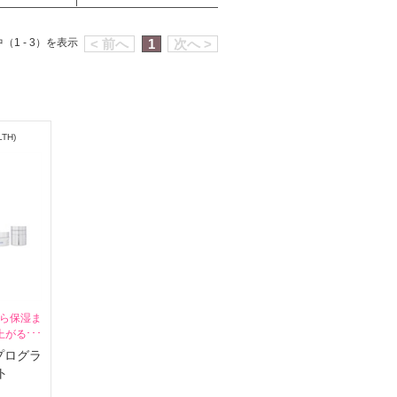
（1 - 3）を表示
< 前へ
1
次へ >
TH)
ら保湿ま
上がるよ
プログラ
ト