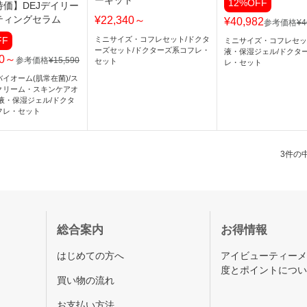
ーキット
12%OFF
特価】DEJデイリー
ティングセラム
¥22,340～
¥40,982
参考価格
¥4
FF
ミニサイズ・コフレセット
/
ドクタ
ミニサイズ・コフレセッ
ーズセット
/
ドクターズ系コフレ・
液・保湿ジェル
/
ドクタ
20～
参考価格
¥15,590
セット
レ・セット
イオーム(肌常在菌)
/
ス
クリーム・スキンケアオ
液・保湿ジェル
/
ドクタ
フレ・セット
3件の中
総合案内
お得情報
はじめての方へ
アイビューティー
度とポイントにつ
買い物の流れ
お支払い方法