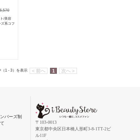
6,570
ト
/
美容
ーズ系コフ
（1 - 3）を表示
< 前へ
1
次へ >
メンバーズ制
〒103-0013
いて
東京都中央区日本橋人形町3-8-1TT-2ビ
ル11F