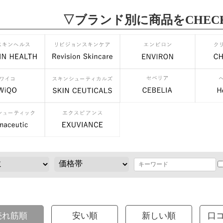
▽ブランド別に商品をCHEC
売れ筋順
安い順
新しい順
口