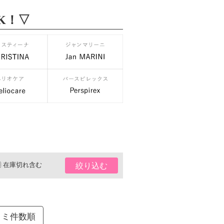
K！▽
在庫切れ含む
絞り込む
コミ件数順