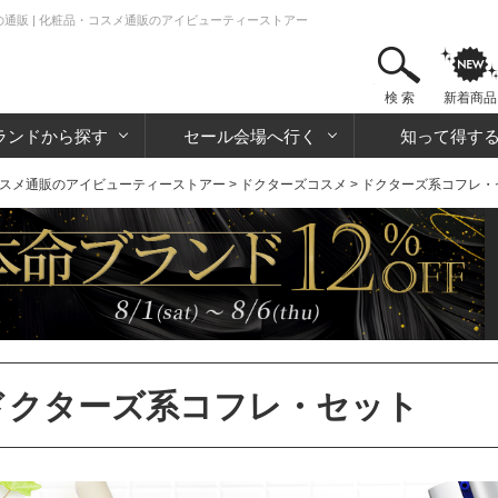
の通販 | 化粧品・コスメ通販のアイビューティーストアー
検 索
新着商品
ランドから探す
セール会場へ行く
知って得す
スメ通販のアイビューティーストアー
>
ドクターズコスメ
> ドクターズ系コフレ・
ドクターズ系コフレ・セット