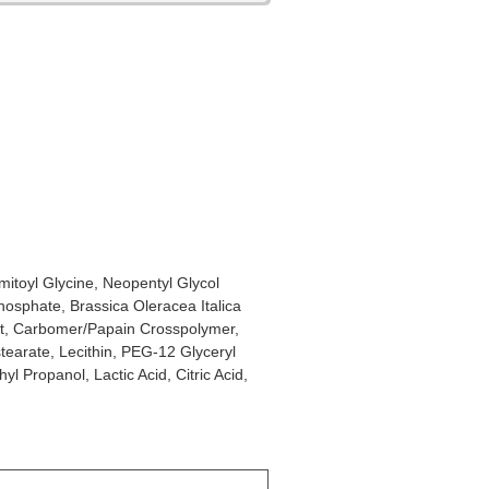
mitoyl Glycine, Neopentyl Glycol
osphate, Brassica Oleracea Italica
ait, Carbomer/Papain Crosspolymer,
tearate, Lecithin, PEG-12 Glyceryl
 Propanol, Lactic Acid, Citric Acid,