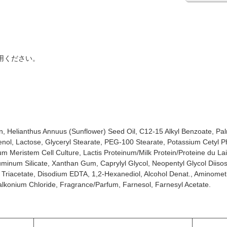
用ください。
n, Helianthus Annuus (Sunflower) Seed Oil, C12-15 Alkyl Benzoate, Pal
nol, Lactose, Glyceryl Stearate, PEG-100 Stearate, Potassium Cetyl Ph
num Meristem Cell Culture, Lactis Proteinum/Milk Protein/Proteine du L
minum Silicate, Xanthan Gum, Caprylyl Glycol, Neopentyl Glycol Diisos
Triacetate, Disodium EDTA, 1,2-Hexanediol, Alcohol Denat., Aminomethyl
lkonium Chloride, Fragrance/Parfum, Farnesol, Farnesyl Acetate.