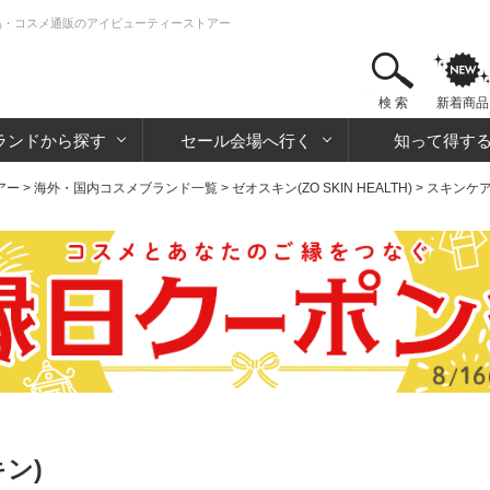
粧品・コスメ通販のアイビューティーストアー
検 索
新着商品
ランドから探す
セール会場へ行く
知って得す
アー
>
海外・国内コスメブランド一覧
>
ゼオスキン(ZO SKIN HEALTH)
>
スキンケ
ン)