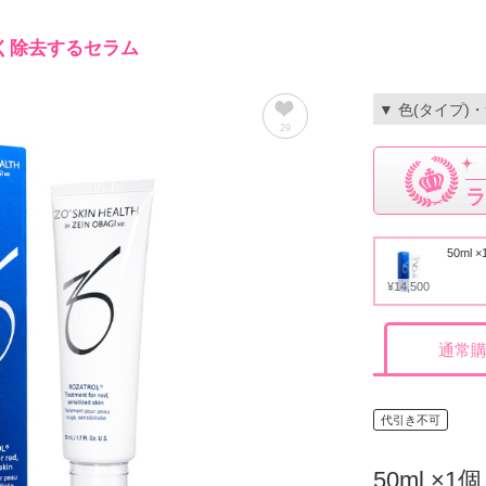
く除去するセラム
▼ 色(タイプ)
29
ラ
50ml 
¥14,500
通常
代引き不可
50ml ×1個