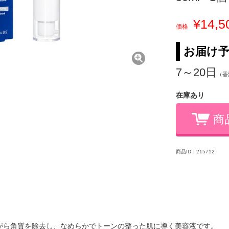
¥14,5
価格
お届け
7～20日
（香
在庫あり
商
商品ID：215712
がら角質を除去し、なめらかでトーンの整った肌に導く美容液です。