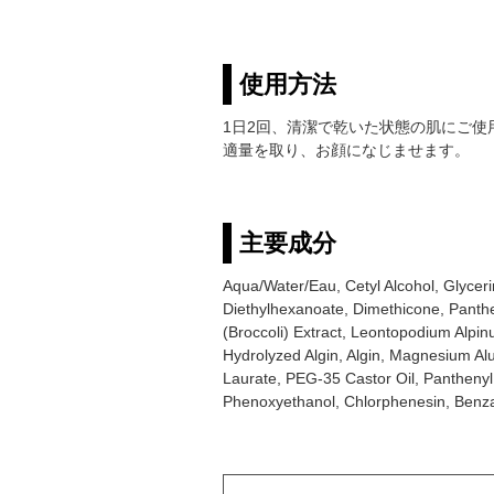
使用方法
1日2回、清潔で乾いた状態の肌にご使
適量を取り、お顔になじませます。
主要成分
Aqua/Water/Eau, Cetyl Alcohol, Glyceri
Diethylhexanoate, Dimethicone, Panthe
(Broccoli) Extract, Leontopodium Alpi
Hydrolyzed Algin, Algin, Magnesium Alu
Laurate, PEG-35 Castor Oil, Panthenyl 
Phenoxyethanol, Chlorphenesin, Benza