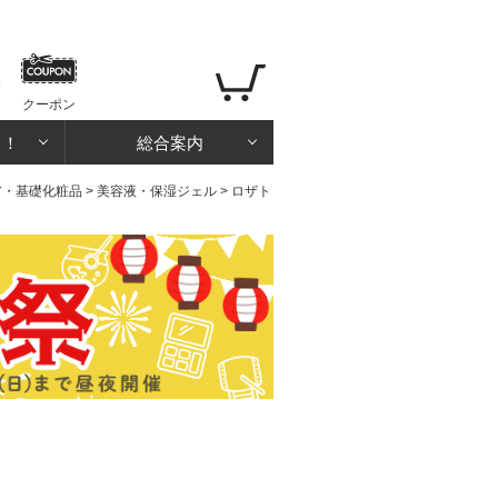
クーポン
る！
総合案内
ア・基礎化粧品
>
美容液・保湿ジェル
> ロザト