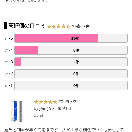
高評価の口コミ
4.6点(39件)
☆
×
5
29件
☆
×
4
8件
☆
×
3
2件
☆
×
2
0件
☆
×
1
0件
2022/06/22
by j&m(女性,敏感肌)
15ml
意外と到着が早くて驚きです。大変丁寧な梱包でいつも安心して