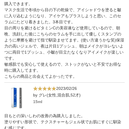
購入できます。
マスク生活で冬頃から目の下の乾燥で、アイシャドウを塗ると皺
に入り込むようになり、アイケアもプラスしようと思い、このセ
ラムにたどり着きました。3本目です。
目の周りを避けるビタミンCの美容液など使用しているので、朝
晩、洗顔した後にこちらのセラムを手に出して優しくスタンプの
ように摩擦を避けて指で馴染ませてます。(使い方違うかな笑)保湿
力の高いジェルで、夜は片目1プッシュ、朝はメイクがヨレないよ
つに両目で1プッシュ、小皺が目立たなくなりアイメイクが楽しい
です。
敏感肌でも安心して使えるので、ストックがないと不安でお得な
時に購入してます。
こちらの商品と出会えてよかったです。
2023/02/26
by グレ(女性,混合肌,52才)
15ml
目もとの深いしわの改善の為購入しました。
塗りやすい形状で、テクスチャーもジェル状でお肌にすぐに馴染
む感じです。