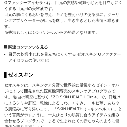
Gファクターアイセラムは、目元の質感や乾燥小じわを目立ちにく
くする目元用の美容液です。
目元の肌にうるおいを与え、キメを整えハリのある肌に。クーリ
ングアプリケーターが目元を癒し、生き生きとした表情へ導きま
す。
※香港もしくはシンガポールからの発送となります。
関連コンテンツを見る
目元の乾燥小じわを目立ちにくくする ゼオスキン Gファクター
アイセラムの使い方
ゼオスキン
ゼオスキンは、スキンケア分野で世界的に活躍するゼイン・オバ
ジによって開発された医療機関専売のスキンケアプログラムで
す。 独自の研究に基づく「ZO SKIN HEALTH Circle」で、日焼け
によるシミや肝斑、乾燥によるしわ、くすみ、ニキビ等、あらゆ
る肌悩みに寄り添います。 「SKIN HEALTH（スキンヘルス）」と
いう言葉が示すように、一人ひとりの肌質に合うアイテムを組み
合わせるプログラムで、まるで生まれたての赤ちゃんのように健
康的な肌を目指します。