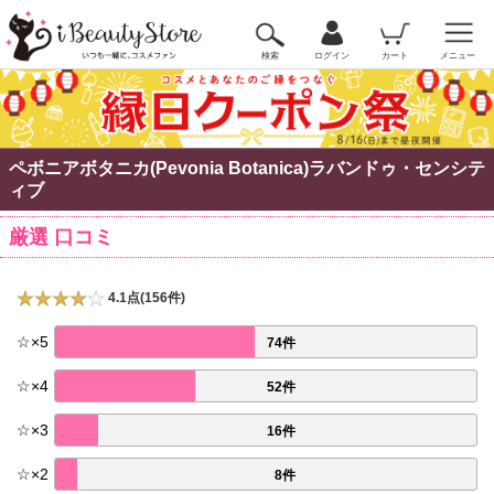
検索
ログイン
カート
メニュー
ペボニアボタニカ(Pevonia Botanica)ラバンドゥ・センシテ
ィブ
厳選 口コミ
4.1点(156件)
☆
×
5
74件
☆
×
4
52件
☆
×
3
16件
☆
×
2
8件