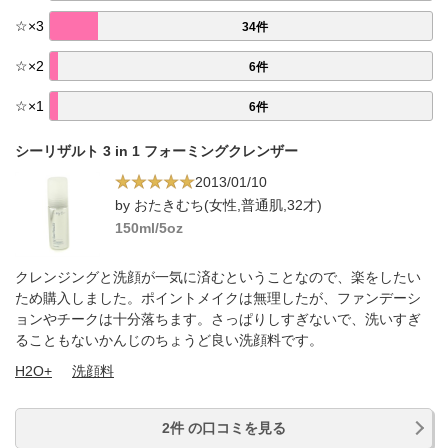
☆
×
3
34件
☆
×
2
6件
☆
×
1
6件
シーリザルト 3 in 1 フォーミングクレンザー
2013/01/10
by おたきむち(女性,普通肌,32才)
150ml/5oz
クレンジングと洗顔が一気に済むということなので、楽をしたい
ため購入しました。ポイントメイクは無理したが、ファンデーシ
ョンやチークは十分落ちます。さっぱりしすぎないで、洗いすぎ
ることもないかんじのちょうど良い洗顔料です。
H2O+
洗顔料
2件 の口コミを見る