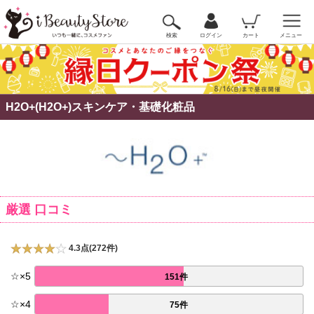
検索
ログイン
カート
メニュー
H2O+(H2O+)スキンケア・基礎化粧品
厳選 口コミ
4.3点(272件)
☆
×
5
151件
☆
×
4
75件