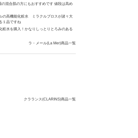
場の混合肌の方にもおすすめです 値段は高め
ルの高機能化粧水 ミラクルブロスが諸々大
る１品ですね
化粧水を購入！かなりしっとりとろみのある
ラ・メール(La Mer)商品一覧
クラランス(CLARINS)商品一覧