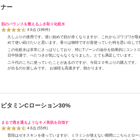
トナー
肌のバランスを整えるふき取り化粧水
4.6点
(196件)
久しぶりの使用です。使い始めで顔が赤くなりますが、これからゴワゴワが取
めて使い続けたいと思います。香りは独特ですが昔使っていた時を思い出して
この化粧水は非常にさっぱりしており、特にTゾーンの油分を効果的にコント
日中快適で、べたつきが気にならなくなりました。とても満足しています。
二十代のころに使っていたことがあるのですが、今回２０年ぶりの購入です。
が出るのか楽しみです。 お値段も高過ぎず、助かります。
ビタミンCローション30%
まるで透き通るようなキメ美肌を目指す
4.6点
(55件)
普段はゼオスキンを使っていますが、ミラミンが使えない期間にこちらとローシ