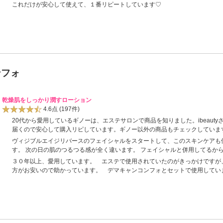
これだけが安心して使えて、１番リピートしています♡
ンフォ
乾燥肌をしっかり潤すローション
4.6点
(197件)
20代から愛用しているギノーは、エステサロンで商品を知りました。ibeaut
届くので安心して購入リピしています。ギノー以外の商品もチェックしていま
ヴィジブルエイジリバースのフェイシャルをスタートして、このスキンケアも
す。 次の日の肌のつるつる感が全く違います。 フェイシャルと併用してるか
３０年以上、愛用しています。 エステで使用されていたのがきっかけですが
方がお安いので助かっています。 デマキャンコンフォとセットで使用してい