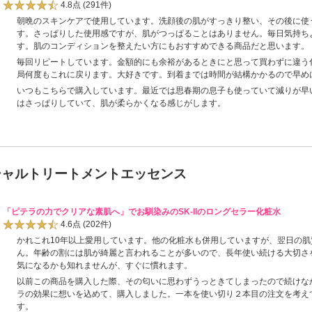
4.8点
(291件)
朝晩のスキンケアで使用しています。洗顔後の肌がすっきり整い、その後に使
す。さっぱりした使用感ですが、肌がつっぱることはありません。毎日気持ち
す。肌のコンディションを整えたい方にもおすすめできる商品だと思います。
毎回リピートしています。金額的にも余裕があるときにと思って買わずに違う
局何度もこれに戻ります。大好きです。到着までは時間が結構かかるので早め
いつもこちらで購入しています。最近では思春期の息子も使っていて減りが早
はさっぱりしていて、肌が柔らかくなる感じがします。
シャルトリートメントエッセンス
「ピテラの力でクリアな素肌へ」でお馴染みのSK-IIのロングセラー化粧水
4.6点
(202件)
かれこれ10年以上愛用しています。他の化粧水も併用していますが、翌日の
ん。年齢の割には肌が綺麗と言われることが多いので、長年使い続ける大切さを
気になるかも知れませんが、すぐに慣れます。
以前この商品を購入した際、その匂いに思わずうっときてしまったので続けな
ラの効果に想いを込めて、購入しました。一本を使い切り２本目の注文を考え
す。