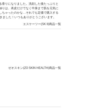
する香りになりました。洗顔した後たっぷりと
触りは、表皮だけでなく中身まで肌を元気に
しちゃったのかな…それでも定価で購入する
できました！いつもありがとうございます。
エスケーツー(SK II)商品一覧
ゼオスキン(ZO SKIN HEALTH)商品一覧