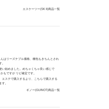
エスケーツー(SK II)商品一覧
yさんはリーズナブル価格、梱包もきちんとされ
す。
使い始めました。めちゃくちゃ良い感じで
らかもですが リピ確定です。
、エステで購入するより、こちらで購入する
ます。
ギノー(GUINOT)商品一覧