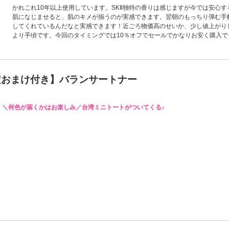
かれこれ10年以上使用しています。SKⅡ独特の香りは感じますが今では安心
肌になじませると、肌のキメが揃うのが実感できます。翌朝のもっちり弾む手
してくれているんだなと実感できます！近ごろ物価高のせいか、少し値上がり
より手頃です。今回のタイミングでは10％オフでセールでかなりお安く購入
定おまけ付き】バランサートナー
＼何色が届くかはお楽しみ／台湾ミニトートがついてくる♪