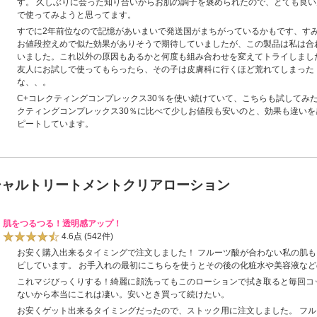
す。 久しぶりに会った知り合いからお肌の調子を褒められたので、とても良
で使ってみようと思ってます。
すでに2年前位なので記憶があいまいで発送国がまちがっているかもです、すみ
お値段控えめで似た効果がありそうで期待していましたが、この製品は私は合
いました。これ以外の原因もあるかと何度も組み合わせを変えてトライしまし
友人にお試しで使ってもらったら、その子は皮膚科に行くほど荒れてしまった
な、、。
C+コレクティングコンプレックス30％を使い続けていて、こちらも試してみた
クティングコンプレックス30％に比べて少しお値段も安いのと、効果も違い
ピートしています。
シャルトリートメントクリアローション
肌をつるつる！透明感アップ！
4.6点
(542件)
お安く購入出来るタイミングで注文しました！ フルーツ酸が合わない私の肌
ピしています。 お手入れの最初にこちらを使うとその後の化粧水や美容液など
これマジびっくりする！綺麗に顔洗ってもこのローションで拭き取ると毎回コ
ないから本当にこれは凄い。安いとき買って続けたい。
お安くゲット出来るタイミングだったので、ストック用に注文しました。 フ