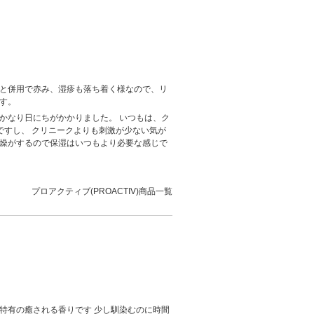
らと併用で赤み、湿疹も落ち着く様なので、リ
す。
かなり日にちがかかりました。 いつもは、ク
ですし、 クリニークよりも刺激が少ない気が
乾燥がするので保湿はいつもより必要な感じで
プロアクティブ(PROACTIV)商品一覧
特有の癒される香りです 少し馴染むのに時間