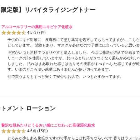
国限定版】リバイタライジングトナー
アルコールフリーの薬用ニキビケア化粧水
4.5点
(7件)
子供のニキビ対策に、皮膚科にて塗り薬等を処方してもらってますが… こち
ピしています。 試験もあり、マスクが必須なので子供には合っていると思いま
毛穴がいつも角栓でつまりやすく購入しました。 今回は発送が遅延で到着まで
リニークの2を使用していますが、 比べると匂いがきつくなく柔らかめな匂い
しました。 汚れはまあ取れた感じはありその後肌がすべすべした感じですが
す。いまのところ凄い感動はありませんが使い切ってみます。
他で買うよりもずっと安くて安心なお店で、いつもたすかってます。
ートメント ローション
贅沢な肌あたりとうるおい感にこだわった高保湿化粧水
4.6点
(15件)
とろみが少しある化粧水ですので手からこぼれ落ちづらいです 香りはラメール