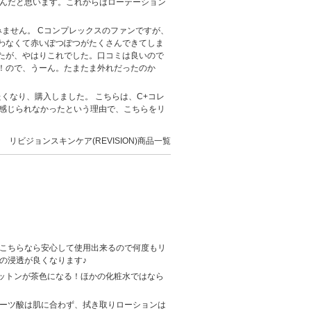
いんだと思います。これからはローテーション
ません。 Cコンプレックスのファンですが、
わなくて赤いぽつぽつがたくさんできてしま
たが、やはりこれでした。口コミは良いので
！ので、うーん。たまたま外れだったのか
くなり、購入しました。 こちらは、C+コレ
を感じられなかったという理由で、こちらをリ
リビジョンスキンケア(REVISION)商品一覧
もこちらなら安心して使用出来るので何度もリ
の浸透が良くなります♪
ットンが茶色になる！ほかの化粧水ではなら
ルーツ酸は肌に合わず、拭き取りローションは