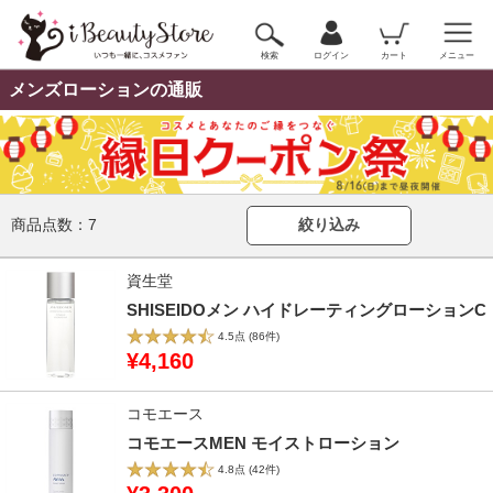
検索
ログイン
カート
メニュー
メンズローションの通販
商品点数：
7
絞り込み
資生堂
SHISEIDOメン ハイドレーティングローションC
4.5点
(86件)
¥4,160
コモエース
コモエースMEN モイストローション
4.8点
(42件)