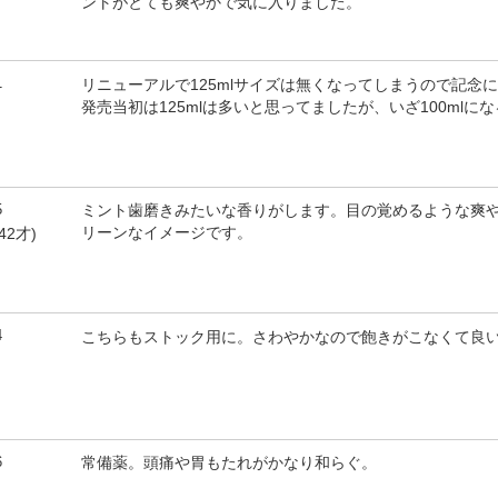
ントがとても爽やかで気に入りました。
1
リニューアルで125mlサイズは無くなってしまうので記念
発売当初は125mlは多いと思ってましたが、いざ100ml
5
ミント歯磨きみたいな香りがします。目の覚めるような爽
リーンなイメージです。
42才)
4
こちらもストック用に。さわやかなので飽きがこなくて良
6
常備薬。頭痛や胃もたれがかなり和らぐ。