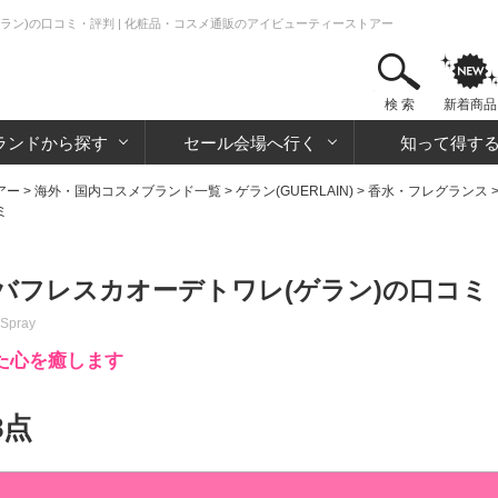
ラン)の口コミ・評判 | 化粧品・コスメ通販のアイビューティーストアー
検 索
新着商品
ランドから探す
セール会場へ行く
知って得す
アー
>
海外・国内コスメブランド一覧
>
ゲラン(GUERLAIN)
>
香水・フレグランス
ミ
バフレスカオーデトワレ(ゲラン)の口コミ
 Spray
た心を癒します
8点