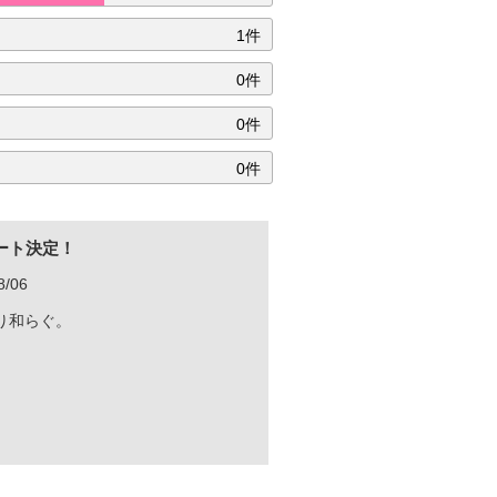
1件
0件
0件
0件
ート決定！
/06
り和らぐ。