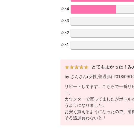
☆
×
4
☆
×
3
☆
×
2
☆
×
1
とてもよかった！み
by さんさん(女性,普通肌) 2018/09/1
リピートしてます。こちらで一番リ
～。
カウンターで買ってましたがボトル
うようになりました。
お安く買えるようになったので、消
そろ追加買わないと！