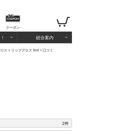
クーポン
る！
総合案内
グロス
>
リップグロス 8ml
> 口コミ
2件