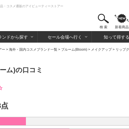
 化粧品・コスメ通販のアイビューティーストアー
検 索
新着商品
ランドから探す
セール会場へ行く
知って得す
アー
>
海外・国内コスメブランド一覧
>
ブルーム(Bloom)
>
メイクアップ
>
リップ
ルーム)の口コミ
☆
8点