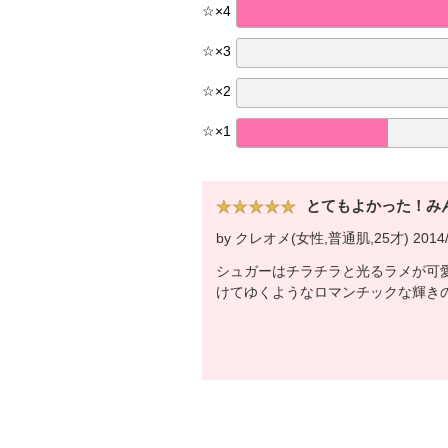
☆
×
4
☆
×
3
☆
×
2
☆
×
1
とてもよかった！み
by クレオメ(女性,普通肌,25才) 2014/
シュガーはチラチラと光るラメが可
けてゆくようなロマンチックな輝き