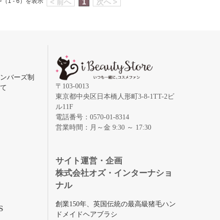
（1 - 6）を表示
< 前へ
1
次へ >
メンバーズ制
〒103-0013
いて
東京都中央区日本橋人形町3-8-1TT-2ビ
ル11F
電話番号：0570-01-8314
営業時間：月～金 9:30 ～ 17:30
録
サイト運営・企画
株式会社オズ・インターナショ
ナル
創業150年、英国伝統の最高級猪毛ハン
S
ドメイドヘアブラシ