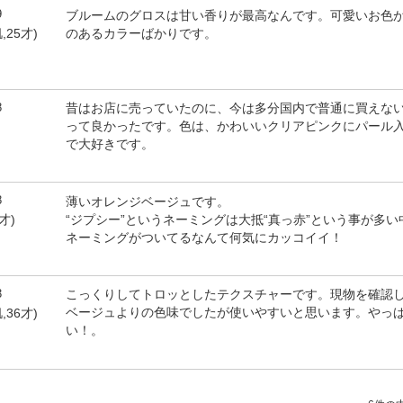
9
ブルームのグロスは甘い香りが最高なんです。可愛いお色
のあるカラーばかりです。
,25才)
8
昔はお店に売っていたのに、今は多分国内で普通に買えな
って良かったです。色は、かわいいクリアピンクにパール
で大好きです。
8
薄いオレンジベージュです。
“ジプシー”というネーミングは大抵“真っ赤”という事が多
9才)
ネーミングがついてるなんて何気にカッコイイ！
3
こっくりしてトロッとしたテクスチャーです。現物を確認
ベージュよりの色味でしたが使いやすいと思います。やっ
,36才)
い！。