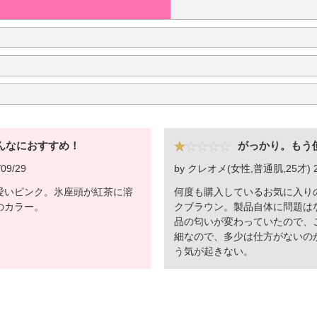
んなにおすすめ！
がっかり。もう
09/29
by クレオメ(女性,普通肌,25才) 20
愛いピンク。氷座頭が紅茶に溶
何度も購入しているお気に入り
のカラー。
クブラウン。製品自体に問題は
品の匂いが変わっていたので、
細なので、多少は仕方がないの
う気が起きない。