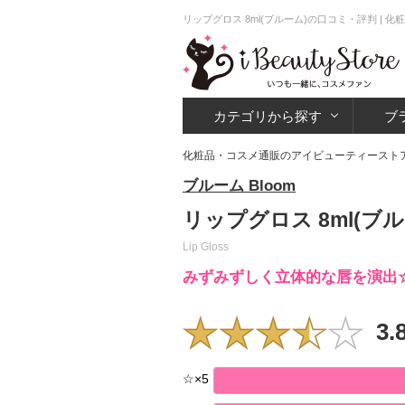
リップグロス 8ml(ブルーム)の口コミ・評判 |
カテゴリから探す
ブ
化粧品・コスメ通販のアイビューティースト
ブルーム Bloom
リップグロス 8ml(ブ
Lip Gloss
みずみずしく立体的な唇を演出
3.
☆
×
5