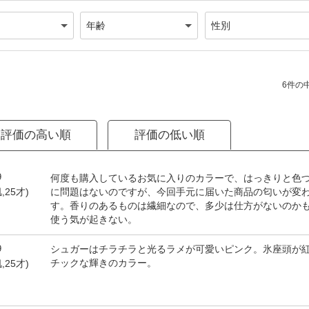
6件の中
評価の高い順
評価の低い順
9
何度も購入しているお気に入りのカラーで、はっきりと色
に問題はないのですが、今回手元に届いた商品の匂いが変
,25才)
す。香りのあるものは繊細なので、多少は仕方がないのか
使う気が起きない。
9
シュガーはチラチラと光るラメが可愛いピンク。氷座頭が
チックな輝きのカラー。
,25才)