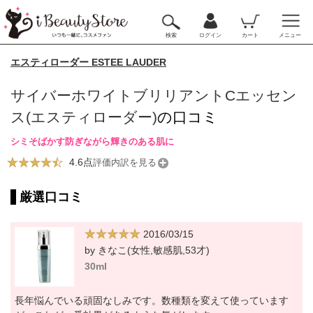
検索
ログイン
カート
メニュー
エスティローダー ESTEE LAUDER
サイバーホワイトブリリアントCエッセン
ス(エスティローダー)
の口コミ
シミそばかす防ぎながら輝きのある肌に
4.6点
評価内訳を見る
厳選口コミ
2016/03/15
by きなこ(女性,敏感肌,53才)
30ml
長年悩んでいる頑固なしみです。数種類を変えて使っています