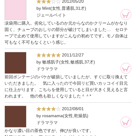
2012/05/20
by Mint(女性,普通肌,31才)
ジェールベイト
涙袋用に購入。劣化しているのか元からなのかクリームがかなり
固く、チューブのおしりの部分が破けてしまいました… セロテ
ープで止めて使用していますがこんなの初めてです。モノ自体は
可もなく不可もなくという感じ。
2011/12/27
by 敏感肌子(女性,敏感肌,37才)
ドラマラマ
前回ボンテージのパケが破損していましたが、すぐに取り換えて
いただきました。 気に入ったので今回リピ買いカッコイイ目元
に仕上がります、こちらを使用していると目が大きく見えると言
われます。 他の色も欲しくなりました＾＾*
2012/08/01
by rosamama(女性,乾燥肌)
ドラマラマ
かなり濃い目の茶色ですが、伸びが良いです。