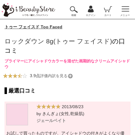
検索
ログイン
カート
メニュー
トゥー フェイスド Too Faced
ロックダウン 8g(トゥー フェイスド)
の口
コミ
プライマーにアイシャドウカラーを混ぜた画期的なクリームアイシャド
ウ
3.9点
評価内訳を見る
厳選口コミ
2013/08/23
by きんぎょ(女性,乾燥肌)
ジェールベイト
お試しで買ったものですが、アイシャドウの付きがよくなり優