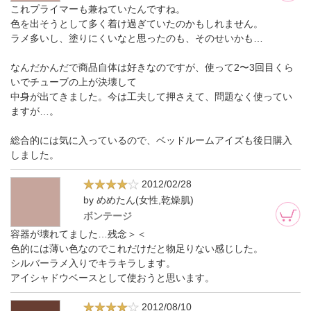
これプライマーも兼ねていたんですね。
色を出そうとして多く着け過ぎていたのかもしれません。
ラメ多いし、塗りにくいなと思ったのも、そのせいかも…
なんだかんだで商品自体は好きなのですが、使って2〜3回目くら
いでチューブの上が決壊して
中身が出てきました。今は工夫して押さえて、問題なく使ってい
ますが…。
総合的には気に入っているので、ベッドルームアイズも後日購入
しました。
2012/02/28
by めめたん(女性,乾燥肌)
ボンテージ
容器が壊れてました…残念＞＜
色的には薄い色なのでこれだけだと物足りない感じした。
シルバーラメ入りでキラキラします。
アイシャドウベースとして使おうと思います。
2012/08/10