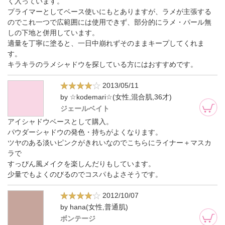
く入っています。
プライマーとしてベース使いにもとありますが、ラメが主張する
のでこれ一つで広範囲には使用できず、部分的にラメ・パール無
しの下地と併用しています。
適量を丁寧に塗ると、一日中崩れずそのままキープしてくれま
す。
キラキラのラメシャドウを探している方にはおすすめです。
2013/05/11
by ☆kodemari☆(女性,混合肌,36才)
ジェールベイト
アイシャドウベースとして購入。
パウダーシャドウの発色・持ちがよくなります。
ツヤのある淡いピンクがきれいなのでこちらにライナー＋マスカ
ラで
すっぴん風メイクを楽しんだりもしています。
少量でもよくのびるのでコスパもよさそうです。
2012/10/07
by hana(女性,普通肌)
ボンテージ