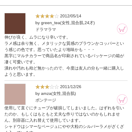
2012/05/14
by green_tea(女性,混合肌,24才)
ドラマラマ
伸びが良く、ムラになり辛いです。
ラメ感は余り無く、メタリックな質感のブラウンかコッパーとい
う感じの色です。思っていたより地味かも・・・
黒字にマルチカラーで商品名が印刷されているパッケージの箱が
凄く可愛いです。
潰れや汚れも殆ど無かったので、今度は友人の分も一緒に購入し
ようと思います。
2011/12/26
by amza(女性,混合肌)
ボンテージ
使用して直ぐにチューブが破損してしまいました。はずれを引い
たのか、もしくはもともと丈夫な作りではないのかもしれませ
ん。別容器に入れ替えて使用しています。
シャドウはシマーなベージュにやや大粒のシルバーラメがざくざ