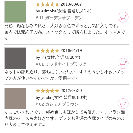
2013/09/07
by erimoka(女性,普通肌,43才)
# 11 ガーデンオブエデン
発色・顔なじみの良さ、大好きな色でずっとお気に入りです。
国内で販売終了の為、ストックとして購入しました。オススメで
す
2016/01/19
by ☆(女性,普通肌,28才)
# 01 ミッドナイトブラック
ネットの評判通り、落ちにくいと思います！もう少し小さいチッ
プの方が使いやすいですが、愛用中です
2012/04/29
by youko(女性,普通肌,50才)
# 02 カシミアブラウン
すっごいきれいです。締め色にもぼかしても使えます。ブラシ類
内蔵のケースも大好きです。ブラシも普通の内蔵タイプのものよ
り大きくて使えますよ。