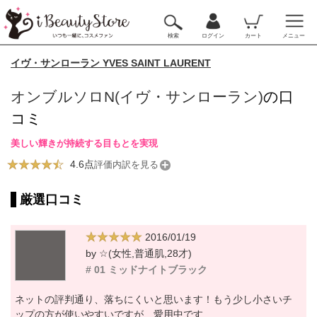
検索
ログイン
カート
メニュー
イヴ・サンローラン YVES SAINT LAURENT
オンブルソロN(イヴ・サンローラン)
の口
コミ
美しい輝きが持続する目もとを実現
4.6点
評価内訳を見る
厳選口コミ
2016/01/19
by ☆(女性,普通肌,28才)
# 01 ミッドナイトブラック
ネットの評判通り、落ちにくいと思います！もう少し小さいチ
ップの方が使いやすいですが、愛用中です