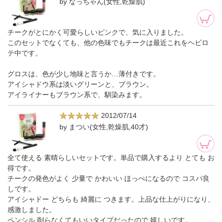
by なっちゃん(女性,乾燥肌)
チークがとにかく可愛らしいピンクで、気に入りました。
このセットでなくても、他の色味でもチークは最近これをヘビロ
テ中です。
グロスは、色が少し地味と言うか…薄付きです。
アイシャドウ系は淡いグリーンと、ブラウン。
アイライナーもブラウン系で、馴染みます。
2012/07/14
by まつい(女性,乾燥肌,40才)
全て使える 素晴らしいセットです。単品で購入するより とても お
得です。
チークの発色がよく 少量で かわいい ほっぺになるので コスパ良
しです。
アイシャドー どちらも 綺麗に つきます。上品な仕上がりになり、
感激しました。
ペンシル 削らなくてもいいタイプだったので 嬉しいです。