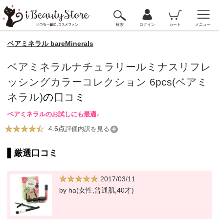
検索
ログイン
カート
メニュー
ベアミネラル bareMinerals
ベアミネラルナチュラリールミナスリフレ
ッシングカラーコレクション 6pcs(ベアミ
ネラル)
の口コミ
ベアミネラルのお試しにも最適♪
4.6点
評価内訳を見る
厳選口コミ
2017/03/11
by ha(女性,普通肌,40才)